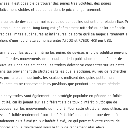
vises, il est possible de trouver des paires très volatiles, des paires
elativement stables et des paires dont le prix change rarement.
es paires de devises les moins volatiles sont celles qui ont une relation fixe. P
xemple, le dollar de Hong Kong est généralement rattaché au dollar américain
vec des limites supérieures et inférieures, de sorte qu'il se négocie rarement e
ehors d'une fourchette comprise entre 7,7500 et 7,7600 HK$ par USD.
omme pour les actions, même les paires de devises à faible volatilité peuvent
onnaître des mouvements de prix autour de la publication de données et de
ouvelles. Dans ces situations, les traders doivent se concentrer sur les petits
ains qui proviennent de stratégies telles que le scalping. Au lieu de rechercher
es profits plus importants, les scalpers réalisent des gains petits mais
réquents en ne conservant leurs positions que pendant une courte période.
es carry trades sont également une stratégie populaire en période de faible
latilité, car ils jouent sur les différentiels de taux d'intérêt, plutôt que de
'appuyer sur les mouvements du marché. Pour cette stratégie, vous utilisez un
evise à faible rendement (taux d'intérêt faible) pour acheter une devise à
endement plus élevé (taux d'intérêt élevé), ce qui permet à votre capital de
'apprécier plus rapidement sous le taux de rendement plus élevé.