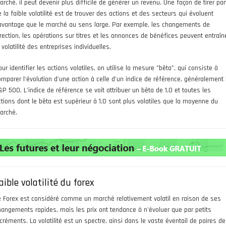
rché, il peut devenir plus difficile de générer un revenu. Une façon de tirer par
 la faible volatilité est de trouver des actions et des secteurs qui évoluent
avantage que le marché au sens large. Par exemple, les changements de
irection, les opérations sur titres et les annonces de bénéfices peuvent entraîn
 volatilité des entreprises individuelles.
ur identifier les actions volatiles, on utilise la mesure "bêta", qui consiste à
omparer l'évolution d'une action à celle d'un indice de référence, généralement 
&P 500. L'indice de référence se voit attribuer un bêta de 1,0 et toutes les
ctions dont le bêta est supérieur à 1,0 sont plus volatiles que la moyenne du
arché.
aible volatilité du forex
e Forex est considéré comme un marché relativement volatil en raison de ses
hangements rapides, mais les prix ont tendance à n'évoluer que par petits
ncréments. La volatilité est un spectre, ainsi dans le vaste éventail de paires de