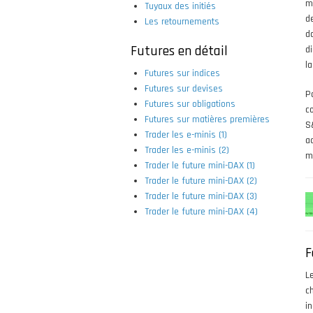
ma
Tuyaux des initiés
de
Les retournements
d
Futures en détail
d
la
Futures sur indices
Futures sur devises
Po
Futures sur obligations
c
Futures sur matières premières
S
Trader les e-minis (1)
a
Trader les e-minis (2)
m
Trader le future mini-DAX (1)
Trader le future mini-DAX (2)
Trader le future mini-DAX (3)
Trader le future mini-DAX (4)
F
L
c
i