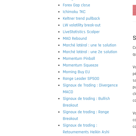
Forex Gap close
Ichimoku TKC
Keltner trend pullback
LW volatility break-out
LiveStatistics Scalper
S
MAD Rebound
Marché latéral : une 1e solution
C
Marché latéral : une 2e solution
q
Momentum Pinball
Momentum Squeeze
V
Morning Buy EU
pé
Range Leader SP500
s
Signaux de Trading : Divergence
p
MACD
cl
Signaux de trading : Bullish
c
Breakout
Signaux de trading : Range
V
Breakout
c
Signaux de trading :
c
Retournements Heikin Ashi