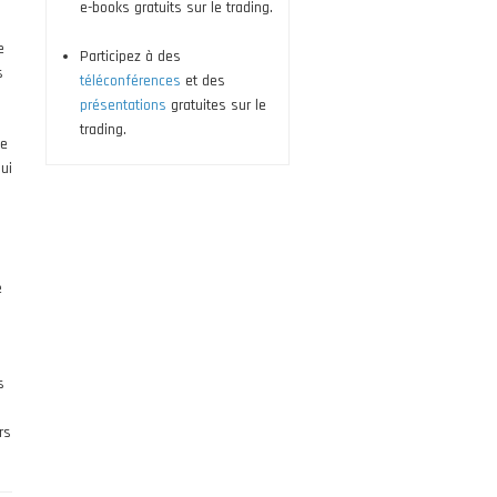
e-books gratuits sur le trading.
e
Participez à des
s
téléconférences
et des
présentations
gratuites sur le
trading.
me
ui
é
s
rs