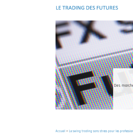
Aller
au
contenu
principal
Les in
Accueil
>
Le swing trading sans stress pour les profession