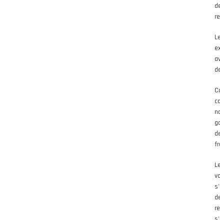
de
r
L
e
a
d
C
c
n
g
d
f
L
vo
s
d
r
s