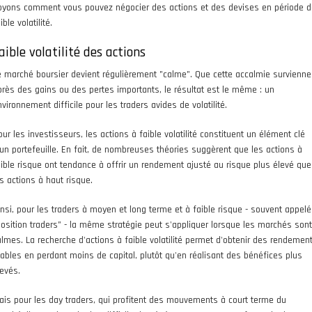
oyons comment vous pouvez négocier des actions et des devises en période d
ible volatilité.
aible volatilité des actions
e marché boursier devient régulièrement "calme". Que cette accalmie survienne
près des gains ou des pertes importants, le résultat est le même : un
vironnement difficile pour les traders avides de volatilité.
ur les investisseurs, les actions à faible volatilité constituent un élément clé
'un portefeuille. En fait, de nombreuses théories suggèrent que les actions à
aible risque ont tendance à offrir un rendement ajusté au risque plus élevé que
es actions à haut risque.
insi, pour les traders à moyen et long terme et à faible risque - souvent appel
position traders" - la même stratégie peut s'appliquer lorsque les marchés sont
almes. La recherche d'actions à faible volatilité permet d'obtenir des rendemen
tables en perdant moins de capital, plutôt qu'en réalisant des bénéfices plus
levés.
ais pour les day traders, qui profitent des mouvements à court terme du