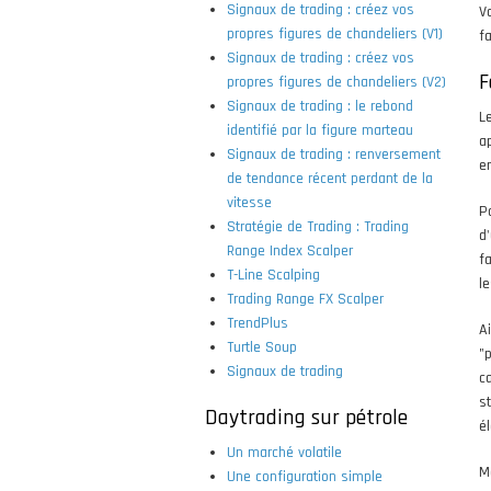
Signaux de trading : créez vos
V
propres figures de chandeliers (V1)
fa
Signaux de trading : créez vos
F
propres figures de chandeliers (V2)
Signaux de trading : le rebond
L
identifié par la figure marteau
a
Signaux de trading : renversement
en
de tendance récent perdant de la
vitesse
Po
Stratégie de Trading : Trading
d
Range Index Scalper
f
T-Line Scalping
l
Trading Range FX Scalper
TrendPlus
A
Turtle Soup
"
Signaux de trading
c
s
Daytrading sur pétrole
é
Un marché volatile
M
Une configuration simple