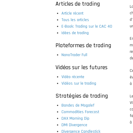
Articles de trading
L
c
Article récent
d
Tous les articles
u
E-Book: Trading sur le CAC 40
Idées de trading
E
Plateformes de trading
m
r
NanoTrader Full
d
Vidéos sur les futures
C
Vidéo récente
é
Vidéos sur le trading
à
Stratégies de trading
L
V
Bandes de Mogalef
c
Commodities Forecast
f
DAX Morning Dip
à 
DMI Divergence
Divergence Candlestick