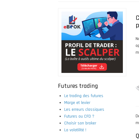
Fil
d'Ariane
C
p
N
o
m
Futures trading
Le trading des futures
Marge et levier
Les erreurs classiques
Dé
Futures ou CFD ?
me
Choisir son broker
La volatilité !
Q