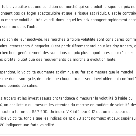
a faible volatilité est une condition de marché qui se produit lorsque les prix ne
hangent pas de façon spectaculaire et que le risque est réduit. C'est le contrair
'un marché volatil ou très volatil, dans lequel les prix changent rapidement dan
n sens ou dans l'autre.
n raison de leur inactivité, les marchés à faible volatilité sont considérés com
oins intéressants à négocier. C'est particulièrement vrai pour les day traders, q
echerchent généralement des variations de prix plus importantes pour réaliser
es profits, plutôt que des mouvements de marché à évolution lente.
ependant, la volatilité augmente et diminue au fur et à mesure que le marché
volue dans son cycle, de sorte que chaque trader sera inévitablement confront
 une période de calme.
es traders et les investisseurs ont tendance à mesurer la volatilité à l'aide du
IX, un oscillateur qui mesure les attentes du marché en matière de volatilité de
ontrats à terme du S&P 500. Un indice VIX inférieur à 12 est un indicateur de
aible volatilité, tandis que les indices de 12 à 20 sont normaux et ceux supérieu
20 indiquent une forte volatilité.