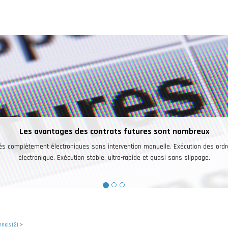
Une bonne raison pour trader les futures
vestisseurs peuvent trader sur un seul et même compte les futures sur des ind
marchés ainsi que sur le pétrole, l’or, l’argent, le café, le cacao, les devises.
nels (2)
>