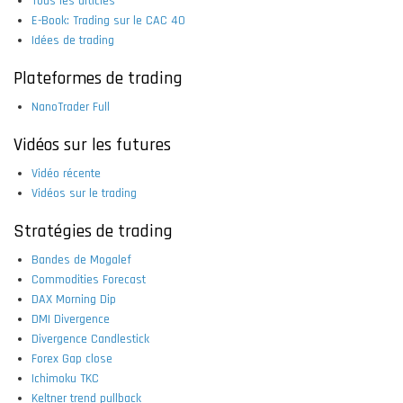
Tous les articles
E-Book: Trading sur le CAC 40
Idées de trading
Plateformes de trading
NanoTrader Full
Vidéos sur les futures
Vidéo récente
Vidéos sur le trading
Stratégies de trading
Bandes de Mogalef
Commodities Forecast
DAX Morning Dip
DMI Divergence
Divergence Candlestick
Forex Gap close
Ichimoku TKC
Keltner trend pullback