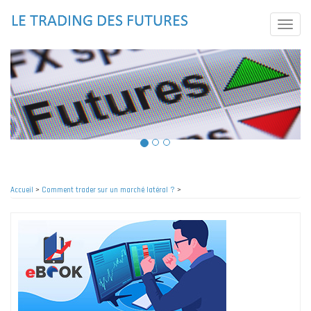
Aller
au
Toggle
contenu
naviga
principal
Accueil
>
Comment trader sur un marché latéral ?
>
Fil
d'Ariane