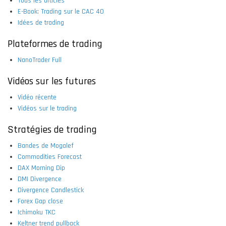
Tous les articles
E-Book: Trading sur le CAC 40
Idées de trading
Plateformes de trading
NanoTrader Full
Vidéos sur les futures
Vidéo récente
Vidéos sur le trading
Stratégies de trading
Bandes de Mogalef
Commodities Forecast
DAX Morning Dip
DMI Divergence
Divergence Candlestick
Forex Gap close
Ichimoku TKC
Keltner trend pullback