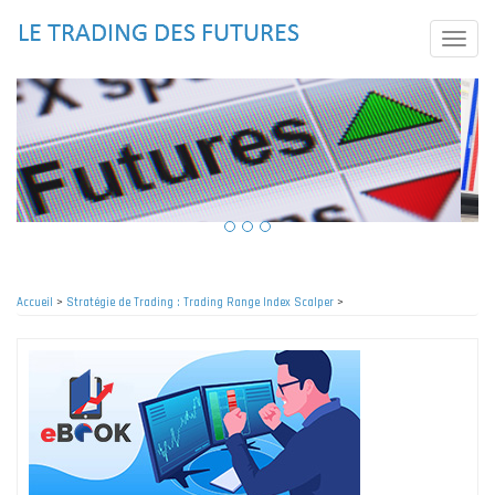
Aller
au
Toggle
contenu
naviga
principal
Accueil
>
Stratégie de Trading : Trading Range Index Scalper
>
Fil
d'Ariane