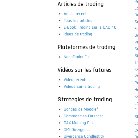
P
Articles de trading
La
Article récent
D
Tous les articles
S
E-Book: Trading sur le CAC 40
F
Idées de trading
Da
P
Plateformes de trading
S
S
NanoTrader Full
T
Vidéos sur les futures
K
W
Vidéo récente
P
Vidéos sur le trading
He
K
Stratégies de trading
L
Bandes de Mogalef
F
Commodities Forecast
S
DAX Morning Dip
L
DMI Divergence
C
Divergence Candlestick
D