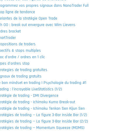
rogrammez vos propres signaux dans NanoTrader Full
top ligne de tendance
ariantes de la stratégie Open Trade
 h 00 : break out envergure avec Wim Lievens
rdres bracket
hartTrader
ropositions de traders
bectifs & stops multiples
oc d'ordre / ordres en 1 clic
ypes d'ordres stop
trategies de trading gratuites
ignaux de trading gratuits
e bon mindset en trading | Psychologie du trading #1
ading : l'incroyable LiveStatistics (1/2)
tratégie de trading - DMI Divergence
tratégie de trading - Ichimoku Kumo Break-out
tratégie de trading - Ichimoku Tenkan Sen Kijun Sen
ratégies de trading -- La figure 3-Bar Inside Bar (1/2)
ratégies de trading -- La figure 3-Bar Inside Bar (2/2)
tratégies de trading -- Momentum Squeeze (MOMS)