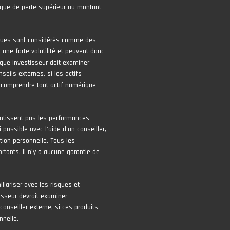
risque de perte supérieur au montant
iques sont considérés comme des
une forte volatilité et peuvent donc
que investisseur doit examiner
seils externes, si les actifs
 comprendre tout actif numérique
ntissent pas les performances
 possible avec l'aide d'un conseiller,
tion personnelle. Tous les
tants. Il n'y a aucune garantie de
liariser avec les risques et
isseur devrait examiner
conseiller externe, si ces produits
nnelle.