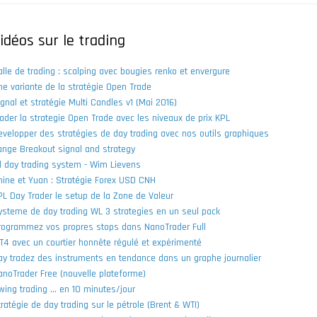
idéos sur le trading
alle de trading : scalping avec bougies renko et envergure
ne variante de la stratégie Open Trade
ignal et stratégie Multi Candles v1 (Mai 2016)
rader la strategie Open Trade avec les niveaux de prix KPL
evelopper des stratégies de day trading avec nos outils graphiques
ange Breakout signal and strategy
l day trading system - Wim Lievens
hine et Yuan : Stratégie Forex USD CNH
PL Day Trader le setup de la Zone de Valeur
ysteme de day trading WL 3 strategies en un seul pack
rogrammez vos propres stops dans NanoTrader Full
T4 avec un courtier honnête régulé et expérimenté
ay tradez des instruments en tendance dans un graphe journalier
anoTrader Free (nouvelle plateforme)
wing trading ... en 10 minutes/jour
tratégie de day trading sur le pétrole (Brent & WTI)