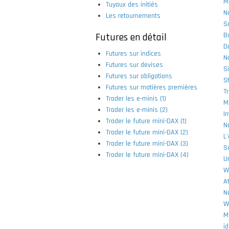
M
Tuyaux des initiés
N
Les retournements
S
Futures en détail
Bu
Da
Futures sur indices
N
Futures sur devises
S
Futures sur obligations
S
Futures sur matières premières
T
Trader les e-minis (1)
M
Trader les e-minis (2)
I
Trader le future mini-DAX (1)
N
Trader le future mini-DAX (2)
L
Trader le future mini-DAX (3)
S
Trader le future mini-DAX (4)
U
W
A
N
W
M
id