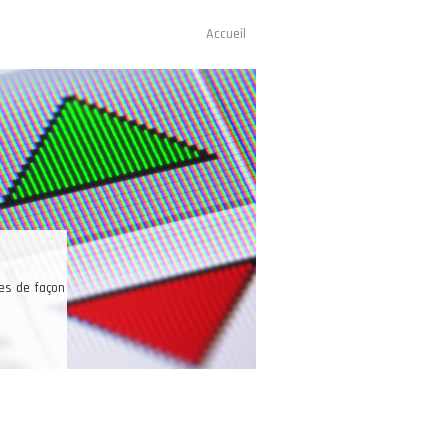
Accueil
Navigation
principale
Une bonne raison pour trader les futures
s peuvent trader sur un seul et même compte les futures sur des indices de
insi que sur le pétrole, l’or, l’argent, le café, le cacao, les devises.