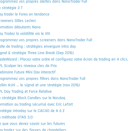
rogrammez vos propres alertes dans NanoTrader Full
 stratégie 3 T
ay trader le Forex en tendance
creeners Gilles Leclerc
ormation débutants Nano
y Tradez la volatilité via le VIX
rogrammez vos propres screeners dans NanoTrader Full
alle de trading : stratégies envergure intra day
ignal & stratégie Three Line Break (Sep 2016)
radeWizard : Placez votre ordre et configurez votre écran de trading en 4 clics.
PL Scalper les niveaux cles de Prix
ebinaire Future Mini Dax interactif
rogrammez vos propres filtres dans NanoTrader Full
ikin Ashi ... le signal et une stratégie (nov 2016)
PL Day Trading et Force Relative
a stratégie Black Candles sur le Nasdaq
ormation au trading sécurisé avec Eric Lefort
tratégie intraday sur le CAC40 de A à Z
a méthode GTAS 3.0
e que vous devez savoir sur les futures
ay tradez sur des figures de chandeliers