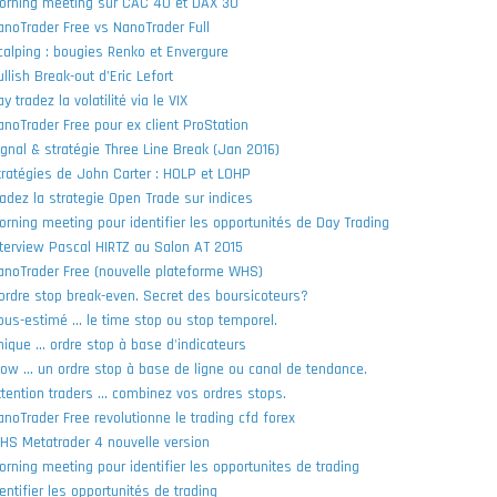
orning meeting sur CAC 40 et DAX 30
anoTrader Free vs NanoTrader Full
calping : bougies Renko et Envergure
llish Break-out d’Eric Lefort
y tradez la volatilité via le VIX
anoTrader Free pour ex client ProStation
ignal & stratégie Three Line Break (Jan 2016)
tratégies de John Carter : HOLP et LOHP
radez la strategie Open Trade sur indices
orning meeting pour identifier les opportunités de Day Trading
nterview Pascal HIRTZ au Salon AT 2015
anoTrader Free (nouvelle plateforme WHS)
'ordre stop break-even. Secret des boursicoteurs?
ous-estimé ... le time stop ou stop temporel.
nique ... ordre stop à base d'indicateurs
ow ... un ordre stop à base de ligne ou canal de tendance.
ttention traders ... combinez vos ordres stops.
anoTrader Free revolutionne le trading cfd forex
HS Metatrader 4 nouvelle version
orning meeting pour identifier les opportunites de trading
entifier les opportunités de trading