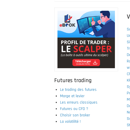
Fil
d'Ariane
V
S
U
S
T
D
R
w
C
Futures trading
K
S
Le trading des futures
P
Marge et levier
M
Les erreurs classiques
D
Futures ou CFD ?
N
Choisir son broker
S
La volatilité !
S