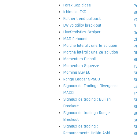
Forex Gap close
P
Ichimoku TKC
S
Keltner trend pullback
V
LW volatility break-out
8
LiveStatistics Scalper
O
MAD Rebound
C
Marché latéral : une 1e solution
P
Marché latéral : une 2e solution
O
Momentum Pinball
Bl
Momentum Squeeze
T
Morning Buy EU
S
Range Leader SP500
S
Signaux de Trading : Divergence
L
MACD
Tr
Signaux de trading : Bullish
S
Breakout
S
Signaux de trading : Range
S
Breakout
St
Signaux de trading :
St
Retournements Heikin Ashi
S