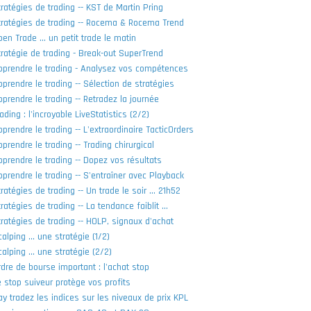
tratégies de trading -- KST de Martin Pring
tratégies de trading -- Rocema & Rocema Trend
en Trade ... un petit trade le matin
tratégie de trading - Break-out SuperTrend
pprendre le trading - Analysez vos compétences
pprendre le trading -- Sélection de stratégies
pprendre le trading -- Retradez la journée
ading : l'incroyable LiveStatistics (2/2)
prendre le trading -- L'extraordinaire TacticOrders
prendre le trading -- Trading chirurgical
pprendre le trading -- Dopez vos résultats
pprendre le trading -- S'entraîner avec Playback
ratégies de trading -- Un trade le soir ... 21h52
ratégies de trading -- La tendance faiblit ...
tratégies de trading -- HOLP, signaux d'achat
alping ... une stratégie (1/2)
alping ... une stratégie (2/2)
rdre de bourse important : l'achat stop
e stop suiveur protège vos profits
ay tradez les indices sur les niveaux de prix KPL