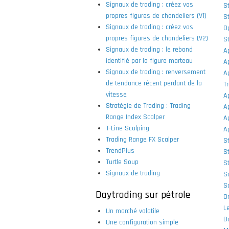
Signaux de trading : créez vos
S
propres figures de chandeliers (V1)
S
Signaux de trading : créez vos
Op
propres figures de chandeliers (V2)
S
Signaux de trading : le rebond
A
identifié par la figure marteau
A
Signaux de trading : renversement
A
de tendance récent perdant de la
Tr
vitesse
Ap
Stratégie de Trading : Trading
Ap
Range Index Scalper
A
T-Line Scalping
A
Trading Range FX Scalper
St
TrendPlus
St
Turtle Soup
S
Signaux de trading
Sc
Sc
Daytrading sur pétrole
O
L
Un marché volatile
D
Une configuration simple