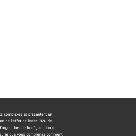
ts complexes et présentent un
on de l'effet de levier. 76% de
'argent lors de la négociation de
assurer que vous comprenez comment