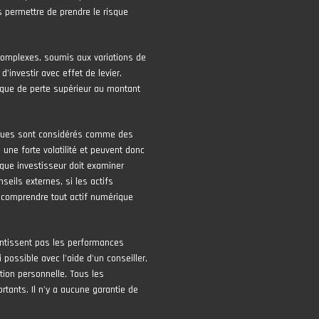
 permettre de prendre le risque
complexes, soumis aux variations de
 d’investir avec effet de levier.
risque de perte supérieur au montant
iques sont considérés comme des
une forte volatilité et peuvent donc
que investisseur doit examiner
seils externes, si les actifs
 comprendre tout actif numérique
ntissent pas les performances
 possible avec l'aide d'un conseiller,
tion personnelle. Tous les
tants. Il n'y a aucune garantie de