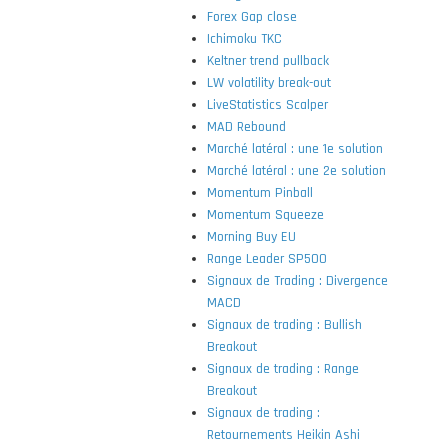
Forex Gap close
Ichimoku TKC
Keltner trend pullback
LW volatility break-out
LiveStatistics Scalper
MAD Rebound
Marché latéral : une 1e solution
Marché latéral : une 2e solution
Momentum Pinball
Momentum Squeeze
Morning Buy EU
Range Leader SP500
Signaux de Trading : Divergence
MACD
Signaux de trading : Bullish
Breakout
Signaux de trading : Range
Breakout
Signaux de trading :
Retournements Heikin Ashi