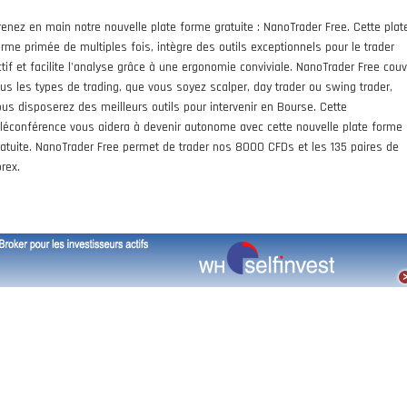
renez en main notre nouvelle plate forme gratuite : NanoTrader Free. Cette plat
orme primée de multiples fois, intègre des outils exceptionnels pour le trader
ctif et facilite l'analyse grâce à une ergonomie conviviale. NanoTrader Free couv
ous les types de trading, que vous soyez scalper, day trader ou swing trader,
ous disposerez des meilleurs outils pour intervenir en Bourse. Cette
éléconférence vous aidera à devenir autonome avec cette nouvelle plate forme
ratuite. NanoTrader Free permet de trader nos 8000 CFDs et les 135 paires de
rex.