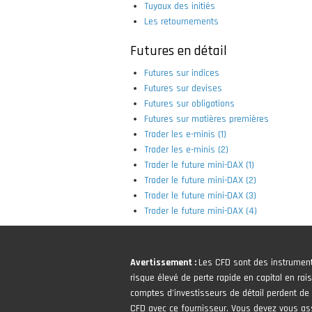
Tuyaux des initiés
Les retournements
Futures en détail
Futures sur indices
Futures sur devises
Futures sur obligations
Futures sur matières premières
Trader les e-minis (1)
Trader les e-minis (2)
Trader le future mini-DAX (1)
Trader le future mini-DAX (2)
Trader le future mini-DAX (3)
Trader le future mini-DAX (4)
Avertissement :
Les CFD sont des instrumen
risque élevé de perte rapide en capital en rais
comptes d'investisseurs de détail perdent de l
CFD avec ce fournisseur. Vous devez vous 