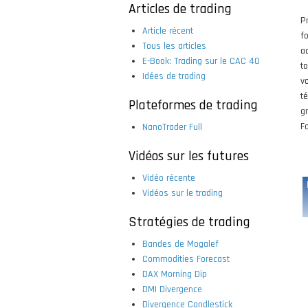
Articles de trading
P
Article récent
f
Tous les articles
a
E-Book: Trading sur le CAC 40
t
Idées de trading
v
t
Plateformes de trading
g
Fo
NanoTrader Full
Vidéos sur les futures
Vidéo récente
Vidéos sur le trading
Stratégies de trading
Bandes de Mogalef
Commodities Forecast
DAX Morning Dip
DMI Divergence
Divergence Candlestick