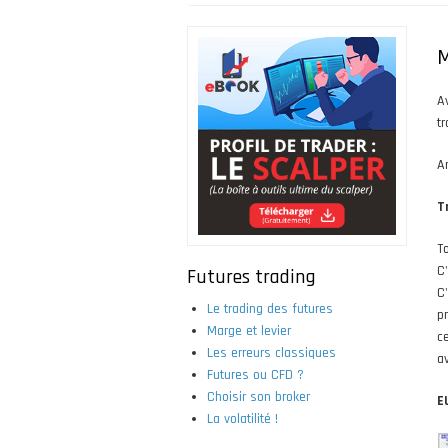
Fil
d'Ariane
M
A
t
An
T
To
C
Futures trading
C
Le trading des futures
p
Marge et levier
c
Les erreurs classiques
a
Futures ou CFD ?
Choisir son broker
E
La volatilité !