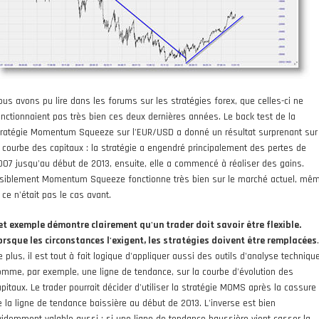
ous avons pu lire dans les forums sur les stratégies forex, que celles-ci ne
onctionnaient pas très bien ces deux dernières années. Le back test de la
tratégie Momentum Squeeze sur l'EUR/USD a donné un résultat surprenant sur
a courbe des capitaux : la stratégie a engendré principalement des pertes de
007 jusqu'au début de 2013, ensuite, elle a commencé à réaliser des gains.
isiblement Momentum Squeeze fonctionne très bien sur le marché actuel, mê
 ce n'était pas le cas avant.
et exemple démontre clairement qu'un trader doit savoir être flexible.
orsque les circonstances l'exigent, les stratégies doivent être remplacées
.
 plus, il est tout à fait logique d'appliquer aussi des outils d'analyse techniqu
omme, par exemple, une ligne de tendance, sur la courbe d'évolution des
apitaux. Le trader pourrait décider d'utiliser la stratégie MOMS après la cassure
e la ligne de tendance baissière au début de 2013. L'inverse est bien