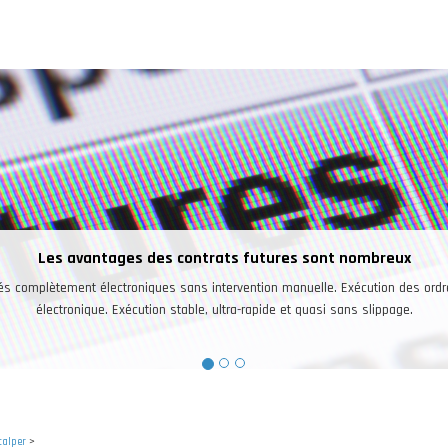
Une bonne raison pour trader les futures
vestisseurs peuvent trader sur un seul et même compte les futures sur des ind
marchés ainsi que sur le pétrole, l’or, l’argent, le café, le cacao, les devises.
calper
>