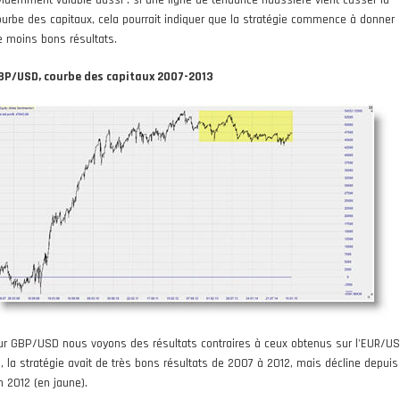
videmment valable aussi : si une ligne de tendance haussière vient casser la
ourbe des capitaux, cela pourrait indiquer que la stratégie commence à donner
e moins bons résultats.
BP/USD, courbe des capitaux 2007-2013
ur GBP/USD nous voyons des résultats contraires à ceux obtenus sur l'EUR/US
ci, la stratégie avait de très bons résultats de 2007 à 2012, mais décline depuis
n 2012 (en jaune).