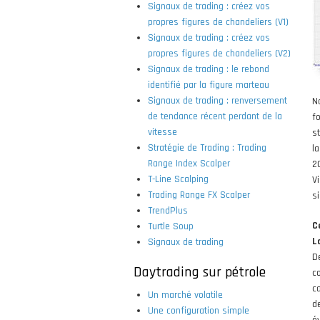
Signaux de trading : créez vos
propres figures de chandeliers (V1)
Signaux de trading : créez vos
propres figures de chandeliers (V2)
Signaux de trading : le rebond
identifié par la figure marteau
Signaux de trading : renversement
N
de tendance récent perdant de la
f
vitesse
s
Stratégie de Trading : Trading
l
Range Index Scalper
2
T-Line Scalping
V
Trading Range FX Scalper
si
TrendPlus
C
Turtle Soup
L
Signaux de trading
De
Daytrading sur pétrole
c
c
Un marché volatile
d
Une configuration simple