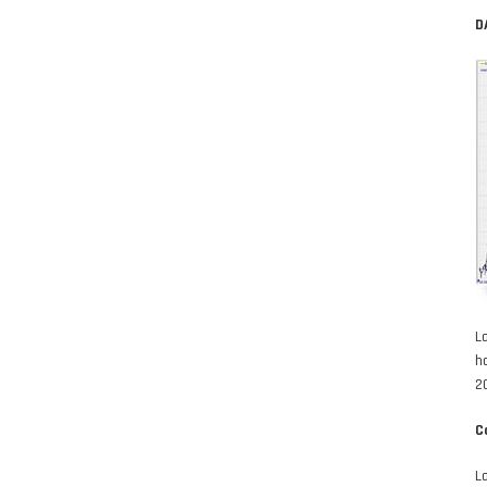
D
L
h
2
C
L