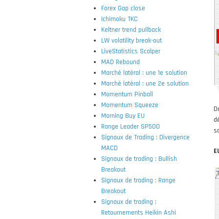
Forex Gap close
Ichimoku TKC
Keltner trend pullback
LW volatility break-out
LiveStatistics Scalper
MAD Rebound
Marché latéral : une 1e solution
Marché latéral : une 2e solution
Momentum Pinball
Momentum Squeeze
D
Morning Buy EU
d
Range Leader SP500
so
Signaux de Trading : Divergence
MACD
E
Signaux de trading : Bullish
Breakout
Signaux de trading : Range
Breakout
Signaux de trading :
Retournements Heikin Ashi