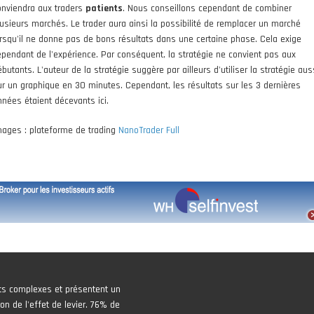
onviendra aux traders
patients
. Nous conseillons cependant de combiner
lusieurs marchés. Le trader aura ainsi la possibilité de remplacer un marché
orsqu'il ne donne pas de bons résultats dans une certaine phase. Cela exige
ependant de l'expérience. Par conséquent, la stratégie ne convient pas aux
butants. L'auteur de la stratégie suggère par ailleurs d'utiliser la stratégie aus
ur un graphique en 30 minutes. Cependant, les résultats sur les 3 dernières
nnées étaient décevants ici.
mages : plateforme de trading
NanoTrader Full
ts complexes et présentent un
on de l'effet de levier. 76% de