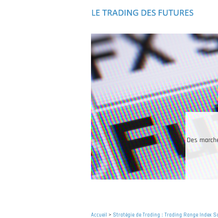
Aller
au
contenu
principal
Les in
Accueil
>
Stratégie de Trading : Trading Range Index S