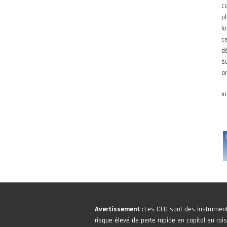
c
p
l
c
dé
s
a
I
Avertissement :
Les CFD sont des instrumen
risque élevé de perte rapide en capital en rais