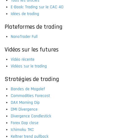
Tous les articles
E-Book: Trading sur le CAC 40
Idées de trading
Plateformes de trading
NanoTrader Full
Vidéos sur les futures
Vidéo récente
Vidéos sur le trading
Stratégies de trading
Bandes de Mogalef
Commodities Forecast
DAX Morning Dip
DMI Divergence
Divergence Candlestick
Forex Gap close
Ichimoku TKC
Keltner trend pullback