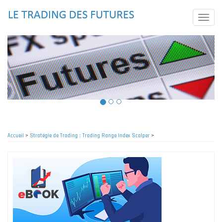
Aller
au
Toggle
contenu
naviga
principal
Accueil
>
Stratégie de Trading : Trading Range Index Scalper
>
Fil
d'Ariane