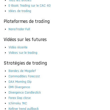
Tous les articles
E-Book: Trading sur le CAC 40
Idées de trading
Plateformes de trading
NanoTrader Full
Vidéos sur les futures
Vidéo récente
Vidéos sur le trading
Stratégies de trading
Bandes de Mogalef
Commodities Forecast
DAX Morning Dip
DMI Divergence
Divergence Candlestick
Forex Gap close
Ichimoku TKC
Keltner trend pullback