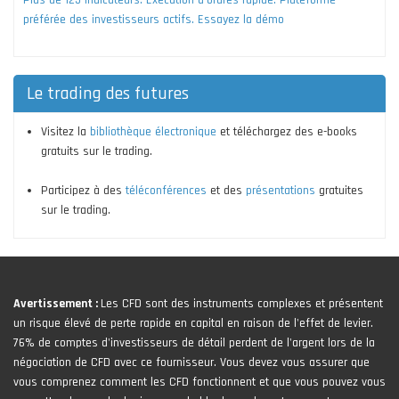
Plus de 125 indicateurs. Exécution d'ordres rapide. Plateforme
préférée des investisseurs actifs. Essayez la démo
Le trading des futures
Visitez la
bibliothèque électronique
et téléchargez des e-books
gratuits sur le trading.
Participez à des
téléconférences
et des
présentations
gratuites
sur le trading.
Avertissement :
Les CFD sont des instruments complexes et présentent
un risque élevé de perte rapide en capital en raison de l'effet de levier.
76% de comptes d'investisseurs de détail perdent de l'argent lors de la
négociation de CFD avec ce fournisseur. Vous devez vous assurer que
vous comprenez comment les CFD fonctionnent et que vous pouvez vous