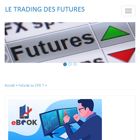
Aller
au
Toggle
contenu
naviga
principal
Accueil
>
Futures ou CFD ?
>
Fil
d'Ariane