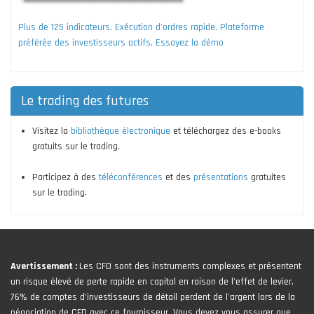
Plus de 125 indicateurs. Exécution d'ordres rapide. Plateforme
préférée des investisseurs actifs. Essayez la démo
Le trading des futures
Visitez la
bibliothèque électronique
et téléchargez des e-books
gratuits sur le trading.
Participez à des
téléconférences
et des
présentations
gratuites
sur le trading.
Avertissement :
Les CFD sont des instruments complexes et présentent
un risque élevé de perte rapide en capital en raison de l'effet de levier.
76% de comptes d'investisseurs de détail perdent de l'argent lors de la
négociation de CFD avec ce fournisseur. Vous devez vous assurer que