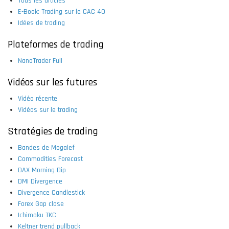
Tous les articles
E-Book: Trading sur le CAC 40
Idées de trading
Plateformes de trading
NanoTrader Full
Vidéos sur les futures
Vidéo récente
Vidéos sur le trading
Stratégies de trading
Bandes de Mogalef
Commodities Forecast
DAX Morning Dip
DMI Divergence
Divergence Candlestick
Forex Gap close
Ichimoku TKC
Keltner trend pullback