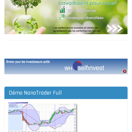
Démo NanoTrader Full