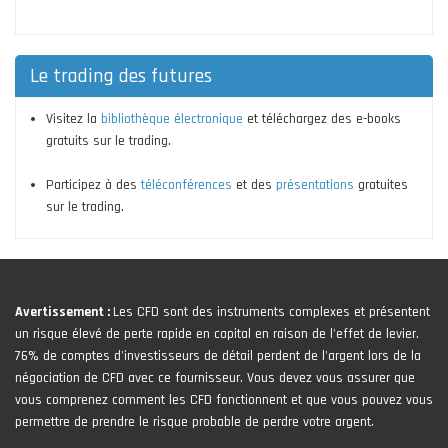
Le trading des futures
Visitez la
bibliothèque électronique
et téléchargez des e-books
gratuits sur le trading.
Participez à des
téléconférences
et des
présentations
gratuites
sur le trading.
Avertissement :
Les CFD sont des instruments complexes et présentent
un risque élevé de perte rapide en capital en raison de l'effet de levier.
76% de comptes d'investisseurs de détail perdent de l'argent lors de la
négociation de CFD avec ce fournisseur. Vous devez vous assurer que
vous comprenez comment les CFD fonctionnent et que vous pouvez vous
permettre de prendre le risque probable de perdre votre argent.