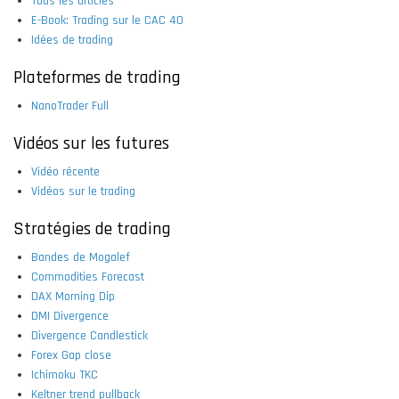
Tous les articles
E-Book: Trading sur le CAC 40
Idées de trading
Plateformes de trading
NanoTrader Full
Vidéos sur les futures
Vidéo récente
Vidéos sur le trading
Stratégies de trading
Bandes de Mogalef
Commodities Forecast
DAX Morning Dip
DMI Divergence
Divergence Candlestick
Forex Gap close
Ichimoku TKC
Keltner trend pullback