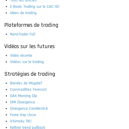
Tous les articles
E-Book: Trading sur le CAC 40
Idées de trading
Plateformes de trading
NanoTrader Full
Vidéos sur les futures
Vidéo récente
Vidéos sur le trading
Stratégies de trading
Bandes de Mogalef
Commodities Forecast
DAX Morning Dip
DMI Divergence
Divergence Candlestick
Forex Gap close
Ichimoku TKC
Keltner trend pullback