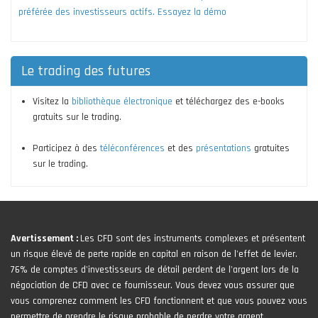
préférée des investisseurs actifs. Essayez la démo
Le trading des futures
Visitez la
bibliothèque électronique
et téléchargez des e-books
gratuits sur le trading.
Participez à des
téléconférences
et des
présentations
gratuites
sur le trading.
Avertissement :
Les CFD sont des instruments complexes et présentent
un risque élevé de perte rapide en capital en raison de l'effet de levier.
76% de comptes d'investisseurs de détail perdent de l'argent lors de la
négociation de CFD avec ce fournisseur. Vous devez vous assurer que
vous comprenez comment les CFD fonctionnent et que vous pouvez vous
permettre de prendre le risque probable de perdre votre argent.