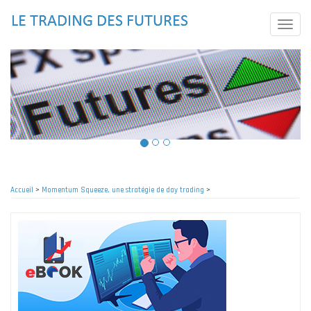
Aller
au
Toggle
contenu
naviga
principal
Accueil
>
Momentum Squeeze, une stratégie de day trading
>
Fil
d'Ariane