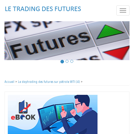
Aller
au
Toggle
contenu
naviga
principal
Accueil
>
Le daytrading des futures sur pétrole WTI (4)
>
Fil
d'Ariane