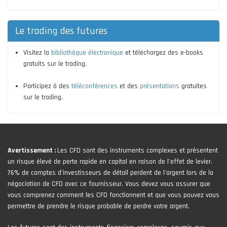
Le trading des futures
Visitez la
bibliothèque électronique
et téléchargez des e-books
gratuits sur le trading.
Participez à des
téléconférences
et des
présentations
gratuites
sur le trading.
Avertissement :
Les CFD sont des instruments complexes et présentent
un risque élevé de perte rapide en capital en raison de l'effet de levier.
76% de comptes d'investisseurs de détail perdent de l'argent lors de la
négociation de CFD avec ce fournisseur. Vous devez vous assurer que
vous comprenez comment les CFD fonctionnent et que vous pouvez vous
permettre de prendre le risque probable de perdre votre argent.