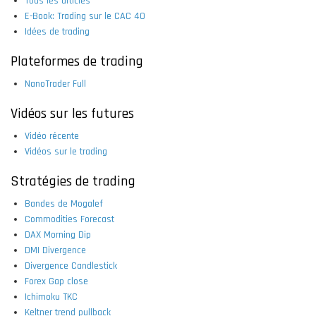
Tous les articles
E-Book: Trading sur le CAC 40
Idées de trading
Plateformes de trading
NanoTrader Full
Vidéos sur les futures
Vidéo récente
Vidéos sur le trading
Stratégies de trading
Bandes de Mogalef
Commodities Forecast
DAX Morning Dip
DMI Divergence
Divergence Candlestick
Forex Gap close
Ichimoku TKC
Keltner trend pullback