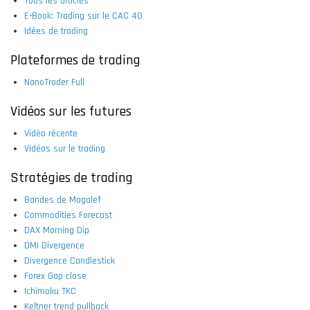
Tous les articles
E-Book: Trading sur le CAC 40
Idées de trading
Plateformes de trading
NanoTrader Full
Vidéos sur les futures
Vidéo récente
Vidéos sur le trading
Stratégies de trading
Bandes de Mogalef
Commodities Forecast
DAX Morning Dip
DMI Divergence
Divergence Candlestick
Forex Gap close
Ichimoku TKC
Keltner trend pullback