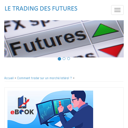
Aller
au
Toggle
contenu
naviga
principal
Accueil
>
Comment trader sur un marché latéral ?
>
Fil
d'Ariane