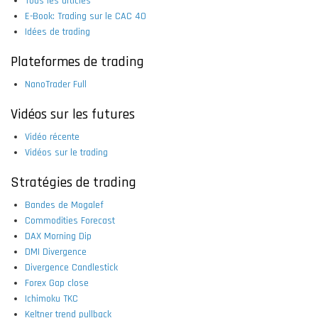
Tous les articles
E-Book: Trading sur le CAC 40
Idées de trading
Plateformes de trading
NanoTrader Full
Vidéos sur les futures
Vidéo récente
Vidéos sur le trading
Stratégies de trading
Bandes de Mogalef
Commodities Forecast
DAX Morning Dip
DMI Divergence
Divergence Candlestick
Forex Gap close
Ichimoku TKC
Keltner trend pullback