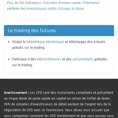
Plus de 125 indicateurs. Exécution d'ordres rapide. Plateforme
préférée des investisseurs actifs. Essayez la démo
Le trading des futures
Visitez la
bibliothèque électronique
et téléchargez des e-books
gratuits sur le trading.
Participez à des
téléconférences
et des
présentations
gratuites
sur le trading.
Avertissement :
Les CFD sont des instruments complexes et présentent
un risque élevé de perte rapide en capital en raison de l'effet de levier.
76% de comptes d'investisseurs de détail perdent de l'argent lors de la
négociation de CFD avec ce fournisseur. Vous devez vous assurer que
vous comprenez comment les CFD fonctionnent et que vous pouvez vous