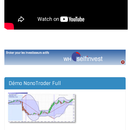
Démo NanoTrader Full