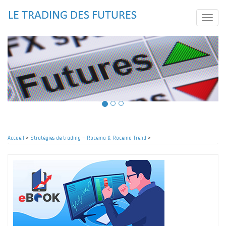
Aller
au
Toggle
contenu
naviga
principal
Accueil
>
Stratégies de trading -- Rocema & Rocema Trend
>
Fil
d'Ariane