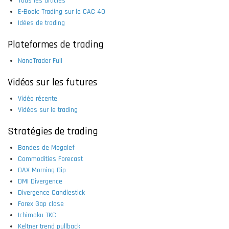
Tous les articles
E-Book: Trading sur le CAC 40
Idées de trading
Plateformes de trading
NanoTrader Full
Vidéos sur les futures
Vidéo récente
Vidéos sur le trading
Stratégies de trading
Bandes de Mogalef
Commodities Forecast
DAX Morning Dip
DMI Divergence
Divergence Candlestick
Forex Gap close
Ichimoku TKC
Keltner trend pullback