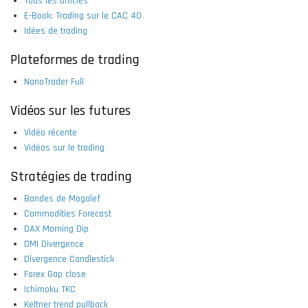
Tous les articles
E-Book: Trading sur le CAC 40
Idées de trading
Plateformes de trading
NanoTrader Full
Vidéos sur les futures
Vidéo récente
Vidéos sur le trading
Stratégies de trading
Bandes de Mogalef
Commodities Forecast
DAX Morning Dip
DMI Divergence
Divergence Candlestick
Forex Gap close
Ichimoku TKC
Keltner trend pullback