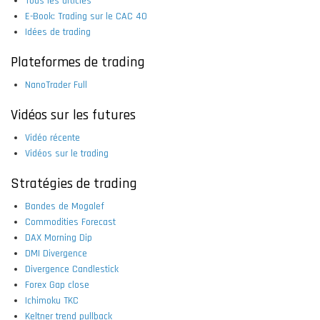
Tous les articles
E-Book: Trading sur le CAC 40
Idées de trading
Plateformes de trading
NanoTrader Full
Vidéos sur les futures
Vidéo récente
Vidéos sur le trading
Stratégies de trading
Bandes de Mogalef
Commodities Forecast
DAX Morning Dip
DMI Divergence
Divergence Candlestick
Forex Gap close
Ichimoku TKC
Keltner trend pullback