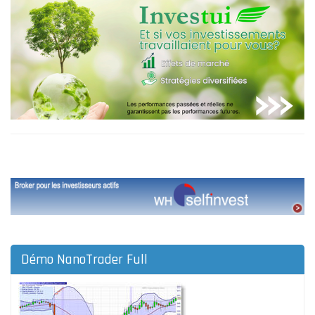
Démo NanoTrader Full