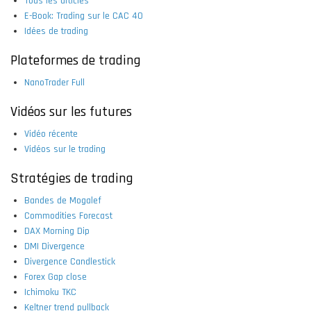
Tous les articles
E-Book: Trading sur le CAC 40
Idées de trading
Plateformes de trading
NanoTrader Full
Vidéos sur les futures
Vidéo récente
Vidéos sur le trading
Stratégies de trading
Bandes de Mogalef
Commodities Forecast
DAX Morning Dip
DMI Divergence
Divergence Candlestick
Forex Gap close
Ichimoku TKC
Keltner trend pullback