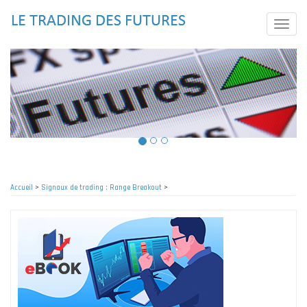
Aller
au
Toggle
contenu
naviga
principal
Accueil
>
Signaux de trading : Range Breakout
>
Fil
d'Ariane