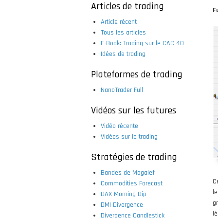
Articles de trading
F
Article récent
Tous les articles
E-Book: Trading sur le CAC 40
Idées de trading
Plateformes de trading
NanoTrader Full
Vidéos sur les futures
Vidéo récente
Vidéos sur le trading
Stratégies de trading
Bandes de Mogalef
C
Commodities Forecast
l
DAX Morning Dip
g
DMI Divergence
l
Divergence Candlestick