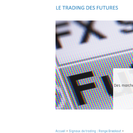
Aller
au
contenu
principal
Les in
Accueil
>
Signaux de trading : Range Breakout
>