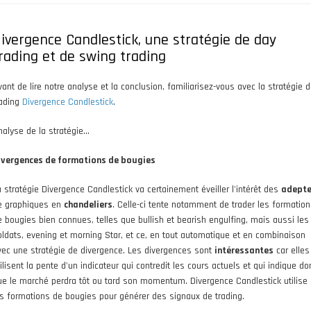
ivergence Candlestick, une stratégie de day
rading et de swing trading
vant de lire notre analyse et la conclusion, familiarisez-vous avec la stratégie 
rading
Divergence Candlestick
.
nalyse de la stratégie...
ivergences de formations de bougies
a stratégie Divergence Candlestick va certainement éveiller l'intérêt des
adept
e graphiques en
chandeliers
. Celle-ci tente notamment de trader les formatio
e bougies bien connues, telles que bullish et bearish engulfing, mais aussi les
oldats, evening et morning Star, et ce, en tout automatique et en combinaison
vec une stratégie de divergence. Les divergences sont
intéressantes
car elles
ilisent la pente d'un indicateur qui contredit les cours actuels et qui indique do
ue le marché perdra tôt ou tard son momentum. Divergence Candlestick utilise
es formations de bougies pour générer des signaux de trading.