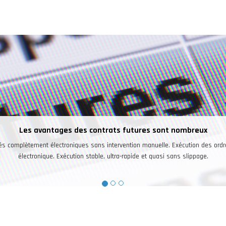
Une bonne raison pour trader les futures
vestisseurs peuvent trader sur un seul et même compte les futures sur des ind
marchés ainsi que sur le pétrole, l’or, l’argent, le café, le cacao, les devises.