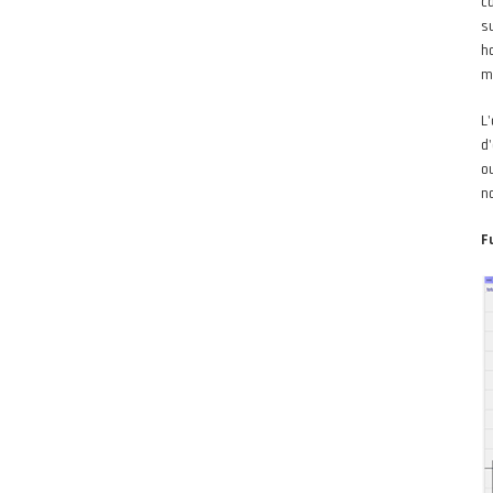
c
s
h
m
L
d
o
n
F