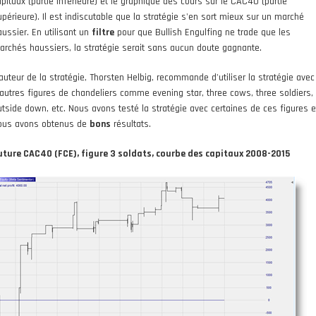
apitaux (partie inférieure) et le graphique des cours sur le CAC40 (partie
upérieure). Il est indiscutable que la stratégie s'en sort mieux sur un marché
aussier. En utilisant un
filtre
pour que Bullish Engulfing ne trade que les
archés haussiers, la stratégie serait sans aucun doute gagnante.
'auteur de la stratégie, Thorsten Helbig, recommande d'utiliser la stratégie avec
'autres figures de chandeliers comme evening star, three cows, three soldiers,
utside down, etc. Nous avons testé la stratégie avec certaines de ces figures e
ous avons obtenus de
bons
résultats.
uture CAC40 (FCE), figure 3 soldats, courbe des capitaux 2008-2015