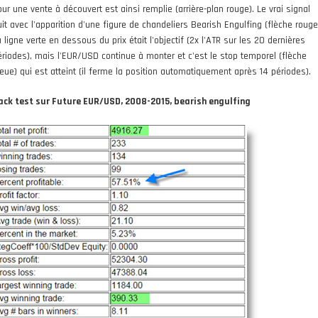
our une vente à découvert est ainsi remplie (arrière-plan rouge). Le vrai signal
uit avec l'apparition d'une figure de chandeliers Bearish Engulfing (flèche rouge
 ligne verte en dessous du prix était l'objectif (2x l'ATR sur les 20 dernières
ériodes), mais l'EUR/USD continue à monter et c'est le stop temporel (flèche
leue) qui est atteint (il ferme la position automatiquement après 14 périodes).
ack test sur Future EUR/USD, 2008-2015, bearish engulfing