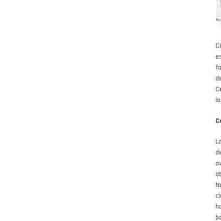
C
e
f
d
C
la
C
L
d
a
a
N
c
h
b