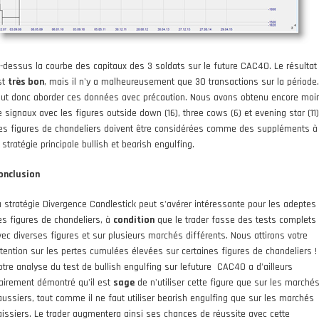
i-dessus la courbe des capitaux des 3 soldats sur le future CAC40. Le résultat
st
très bon
, mais il n'y a malheureusement que 30 transactions sur la période. 
aut donc aborder ces données avec précaution. Nous avons obtenu encore moi
e signaux avec les figures outside down (16), three cows (6) et evening star (11)
es figures de chandeliers doivent être considérées comme des suppléments à
 stratégie principale bullish et bearish engulfing.
onclusion
a stratégie Divergence Candlestick peut s'avérer intéressante pour les adeptes
es figures de chandeliers, à
condition
que le trader fasse des tests complets
vec diverses figures et sur plusieurs marchés différents. Nous attirons votre
ttention sur les pertes cumulées élevées sur certaines figures de chandeliers !
otre analyse du test de bullish engulfing sur lefuture CAC40 a d'ailleurs
lairement démontré qu'il est
sage
de n'utiliser cette figure que sur les marché
aussiers, tout comme il ne faut utiliser bearish engulfing que sur les marchés
aissiers. Le trader augmentera ainsi ses chances de réussite avec cette