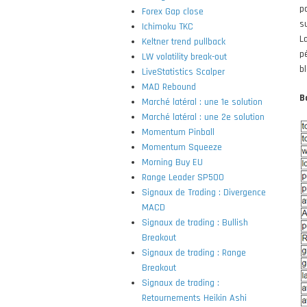
p
Forex Gap close
s
Ichimoku TKC
La
Keltner trend pullback
p
LW volatility break-out
b
LiveStatistics Scalper
MAD Rebound
B
Marché latéral : une 1e solution
Marché latéral : une 2e solution
Momentum Pinball
Momentum Squeeze
Morning Buy EU
Range Leader SP500
Signaux de Trading : Divergence
MACD
Signaux de trading : Bullish
Breakout
Signaux de trading : Range
Breakout
Signaux de trading :
Retournements Heikin Ashi