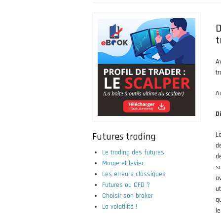
Fil
d'Ariane
D
t
A
t
A
D
Futures trading
L
d
Le trading des futures
d
Marge et levier
s
Les erreurs classiques
a
Futures ou CFD ?
ut
Choisir son broker
q
La volatilité !
l