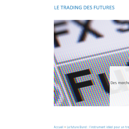
Aller
au
contenu
principal
es de façon
Accueil
>
Le future Bund : l'instrument idéal pour un tr