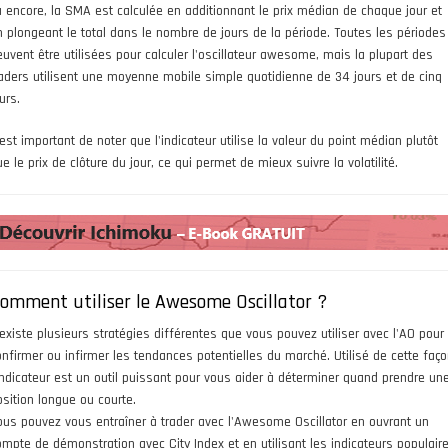
à encore, la SMA est calculée en additionnant le prix médian de chaque jour et
n plongeant le total dans le nombre de jours de la période. Toutes les périodes
euvent être utilisées pour calculer l'oscillateur awesome, mais la plupart des
raders utilisent une moyenne mobile simple quotidienne de 34 jours et de cinq
urs.
 est important de noter que l'indicateur utilise la valeur du point médian plutôt
e le prix de clôture du jour, ce qui permet de mieux suivre la volatilité.
omment utiliser le Awesome Oscillator ?
l existe plusieurs stratégies différentes que vous pouvez utiliser avec l'AO pour
onfirmer ou infirmer les tendances potentielles du marché. Utilisé de cette faço
'indicateur est un outil puissant pour vous aider à déterminer quand prendre un
osition longue ou courte.
ous pouvez vous entraîner à trader avec l'Awesome Oscillator en ouvrant un
ompte de démonstration avec City Index et en utilisant les indicateurs populair