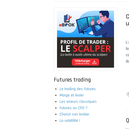
Fil
d'Ariane
C
u
L
l
c
d
Futures trading
Le trading des futures
Marge et levier
Les erreurs classiques
Futures ou CFD ?
Choisir son broker
Q
La volatilité !