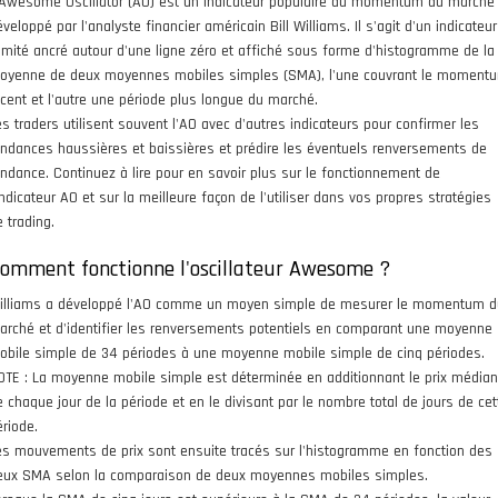
'Awesome Oscillator (AO) est un indicateur populaire du momentum du marché
veloppé par l'analyste financier américain Bill Williams. Il s'agit d'un indicateur
llimité ancré autour d'une ligne zéro et affiché sous forme d'histogramme de la
oyenne de deux moyennes mobiles simples (SMA), l'une couvrant le moment
écent et l'autre une période plus longue du marché.
es traders utilisent souvent l'AO avec d'autres indicateurs pour confirmer les
endances haussières et baissières et prédire les éventuels renversements de
endance. Continuez à lire pour en savoir plus sur le fonctionnement de
indicateur AO et sur la meilleure façon de l'utiliser dans vos propres stratégies
 trading.
omment fonctionne l'oscillateur Awesome ?
illiams a développé l'AO comme un moyen simple de mesurer le momentum d
arché et d'identifier les renversements potentiels en comparant une moyenne
obile simple de 34 périodes à une moyenne mobile simple de cinq périodes.
OTE : La moyenne mobile simple est déterminée en additionnant le prix médian
e chaque jour de la période et en le divisant par le nombre total de jours de cet
ériode.
es mouvements de prix sont ensuite tracés sur l'histogramme en fonction des
eux SMA selon la comparaison de deux moyennes mobiles simples.