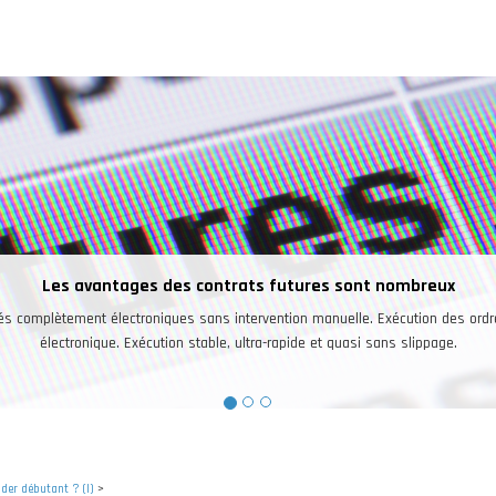
Une bonne raison pour trader les futures
Les investisseurs peuvent trader sur un seul et même compte les future
marchés ainsi que sur le pétrole, l’or, l’argent, le café, le cacao
ader débutant ? (I)
>