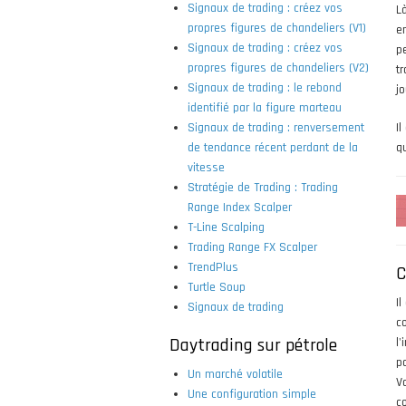
Signaux de trading : créez vos
L
propres figures de chandeliers (V1)
e
Signaux de trading : créez vos
p
propres figures de chandeliers (V2)
t
Signaux de trading : le rebond
jo
identifié par la figure marteau
Signaux de trading : renversement
Il
de tendance récent perdant de la
qu
vitesse
Stratégie de Trading : Trading
Range Index Scalper
T-Line Scalping
Trading Range FX Scalper
TrendPlus
C
Turtle Soup
I
Signaux de trading
c
Daytrading sur pétrole
l
p
Un marché volatile
V
Une configuration simple
c