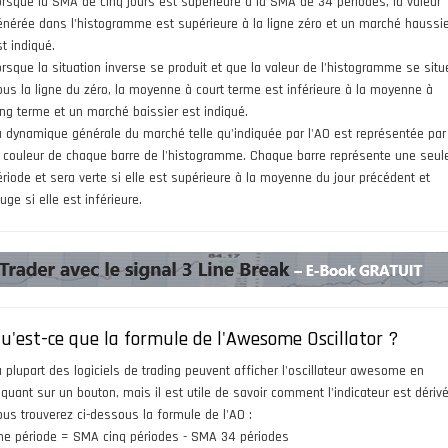
orsque la SMA de cinq jours est supérieure à la SMA de 34 périodes, la valeur
énérée dans l'histogramme est supérieure à la ligne zéro et un marché haussi
t indiqué.
orsque la situation inverse se produit et que la valeur de l'histogramme se situ
ous la ligne du zéro, la moyenne à court terme est inférieure à la moyenne à
ong terme et un marché baissier est indiqué.
a dynamique générale du marché telle qu'indiquée par l'AO est représentée par
a couleur de chaque barre de l'histogramme. Chaque barre représente une seul
ériode et sera verte si elle est supérieure à la moyenne du jour précédent et
uge si elle est inférieure.
u'est-ce que la formule de l'Awesome Oscillator ?
a plupart des logiciels de trading peuvent afficher l'oscillateur awesome en
liquant sur un bouton, mais il est utile de savoir comment l'indicateur est dérivé
ous trouverez ci-dessous la formule de l'AO :
ne période = SMA cinq périodes - SMA 34 périodes