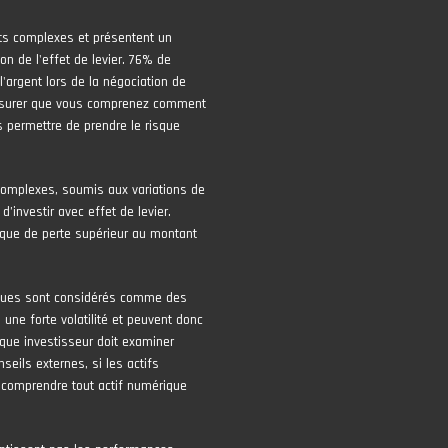
ts complexes et présentent un
on de l'effet de levier. 76% de
'argent lors de la négociation de
assurer que vous comprenez comment
 permettre de prendre le risque
complexes, soumis aux variations de
 d’investir avec effet de levier.
risque de perte supérieur au montant
iques sont considérés comme des
une forte volatilité et peuvent donc
que investisseur doit examiner
seils externes, si les actifs
 comprendre tout actif numérique