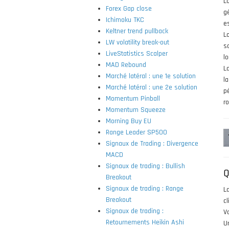
L
Forex Gap close
g
Ichimoku TKC
es
Keltner trend pullback
L
LW volatility break-out
s
LiveStatistics Scalper
l
MAD Rebound
L
Marché latéral : une 1e solution
l
Marché latéral : une 2e solution
p
Momentum Pinball
ro
Momentum Squeeze
Morning Buy EU
Range Leader SP500
Signaux de Trading : Divergence
MACD
Signaux de trading : Bullish
Q
Breakout
Signaux de trading : Range
L
Breakout
c
Signaux de trading :
V
Retournements Heikin Ashi
U