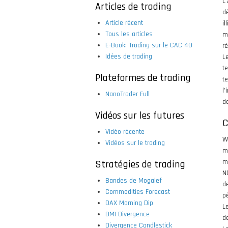
L
Articles de trading
dé
Article récent
i
Tous les articles
m
E-Book: Trading sur le CAC 40
r
Idées de trading
L
t
Plateformes de trading
t
l'
NanoTrader Full
de
Vidéos sur les futures
C
Vidéo récente
W
Vidéos sur le trading
m
m
Stratégies de trading
N
Bandes de Mogalef
d
Commodities Forecast
p
DAX Morning Dip
L
DMI Divergence
d
Divergence Candlestick