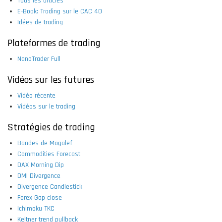
Tous les articles
E-Book: Trading sur le CAC 40
Idées de trading
Plateformes de trading
NanoTrader Full
Vidéos sur les futures
Vidéo récente
Vidéos sur le trading
Stratégies de trading
Bandes de Mogalef
Commodities Forecast
DAX Morning Dip
DMI Divergence
Divergence Candlestick
Forex Gap close
Ichimoku TKC
Keltner trend pullback