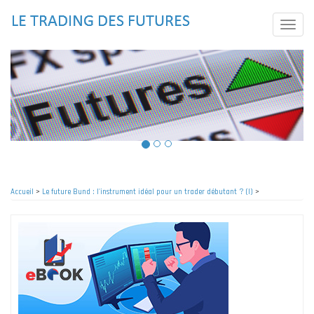
Aller
au
Toggle
contenu
naviga
principal
Accueil
>
Le future Bund : l'instrument idéal pour un trader débutant ? (I)
>
Fil
d'Ariane