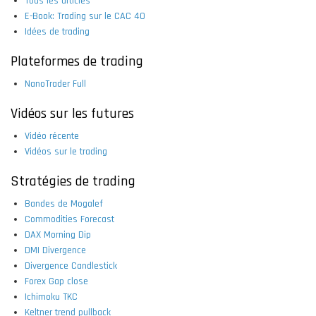
Tous les articles
E-Book: Trading sur le CAC 40
Idées de trading
Plateformes de trading
NanoTrader Full
Vidéos sur les futures
Vidéo récente
Vidéos sur le trading
Stratégies de trading
Bandes de Mogalef
Commodities Forecast
DAX Morning Dip
DMI Divergence
Divergence Candlestick
Forex Gap close
Ichimoku TKC
Keltner trend pullback