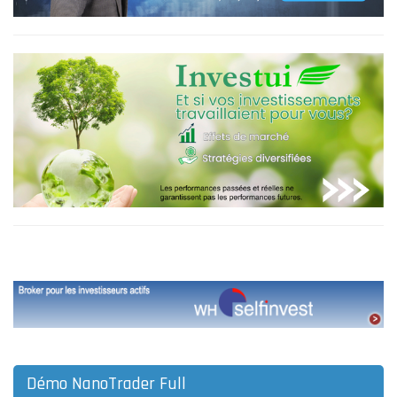
Démo NanoTrader Full