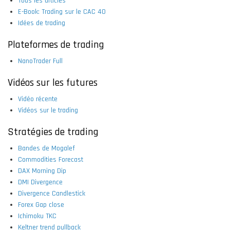
Tous les articles
E-Book: Trading sur le CAC 40
Idées de trading
Plateformes de trading
NanoTrader Full
Vidéos sur les futures
Vidéo récente
Vidéos sur le trading
Stratégies de trading
Bandes de Mogalef
Commodities Forecast
DAX Morning Dip
DMI Divergence
Divergence Candlestick
Forex Gap close
Ichimoku TKC
Keltner trend pullback