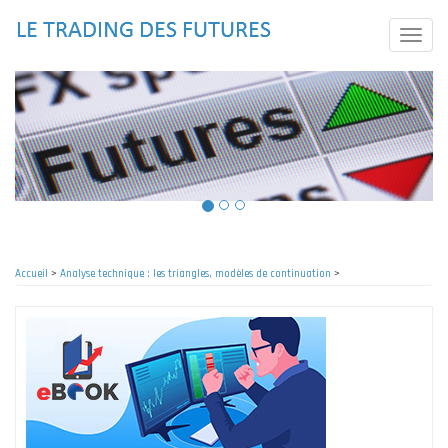
Aller
au
Toggle
contenu
naviga
principal
Accueil
>
Analyse technique : les triangles, modèles de continuation
>
Fil
d'Ariane