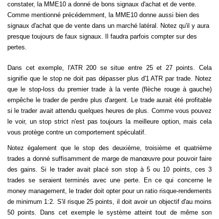
constater, la MME10 a donné de bons signaux d'achat et de vente.
Comme mentionné précédemment, la MME10 donne aussi bien des
signaux d'achat que de vente dans un marché latéral. Notez qu'il y aura
presque toujours de faux signaux. Il faudra parfois compter sur des
pertes.
Dans cet exemple, l'ATR 200 se situe entre 25 et 27 points. Cela
signifie que le stop ne doit pas dépasser plus d'1 ATR par trade. Notez
que le stop-loss du premier trade à la vente (flèche rouge à gauche)
empêche le trader de perdre plus d'argent. Le trade aurait été profitable
si le trader avait attendu quelques heures de plus. Comme vous pouvez
le voir, un stop strict n'est pas toujours la meilleure option, mais cela
vous protège contre un comportement spéculatif.
Notez également que le stop des deuxième, troisième et quatrième
trades a donné suffisamment de marge de manœuvre pour pouvoir faire
des gains. Si le trader avait placé son stop à 5 ou 10 points, ces 3
trades se seraient terminés avec une perte. En ce qui concerne le
money management, le trader doit opter pour un ratio risque-rendements
de minimum 1:2. S'il risque 25 points, il doit avoir un objectif d'au moins
50 points. Dans cet exemple le système atteint tout de même son