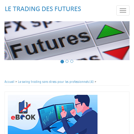
Aller
au
Toggle
contenu
naviga
principal
Accueil
>
Le swing trading sans stress pour les professionnels (4)
>
Fil
d'Ariane