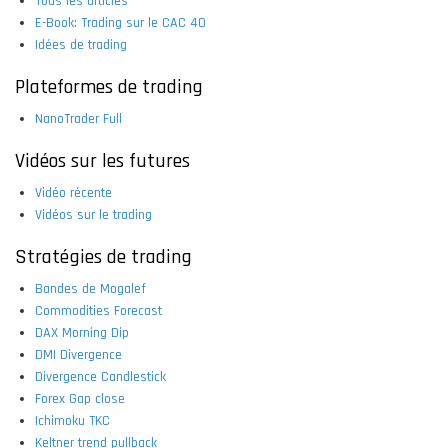
Tous les articles
E-Book: Trading sur le CAC 40
Idées de trading
Plateformes de trading
NanoTrader Full
Vidéos sur les futures
Vidéo récente
Vidéos sur le trading
Stratégies de trading
Bandes de Mogalef
Commodities Forecast
DAX Morning Dip
DMI Divergence
Divergence Candlestick
Forex Gap close
Ichimoku TKC
Keltner trend pullback