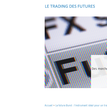
Aller
au
contenu
principal
Les in
Accueil
>
Le future Bund : l'instrument idéal pour un tr