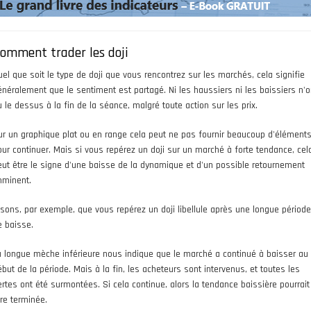
omment trader les doji
uel que soit le type de doji que vous rencontrez sur les marchés, cela signifie
énéralement que le sentiment est partagé. Ni les haussiers ni les baissiers n'o
u le dessus à la fin de la séance, malgré toute action sur les prix.
ur un graphique plat ou en range cela peut ne pas fournir beaucoup d'élément
our continuer. Mais si vous repérez un doji sur un marché à forte tendance, cel
eut être le signe d'une baisse de la dynamique et d'un possible retournement
mminent.
isons, par exemple, que vous repérez un doji libellule après une longue période
e baisse.
a longue mèche inférieure nous indique que le marché a continué à baisser au
ébut de la période. Mais à la fin, les acheteurs sont intervenus, et toutes les
ertes ont été surmontées. Si cela continue, alors la tendance baissière pourrait
tre terminée.