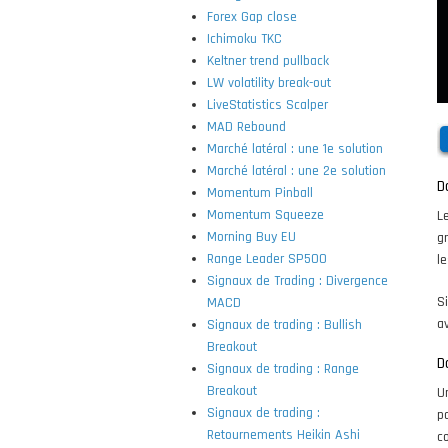
Forex Gap close
Ichimoku TKC
Keltner trend pullback
LW volatility break-out
LiveStatistics Scalper
MAD Rebound
Marché latéral : une 1e solution
Marché latéral : une 2e solution
D
Momentum Pinball
Momentum Squeeze
L
Morning Buy EU
g
Range Leader SP500
le
Signaux de Trading : Divergence
S
MACD
a
Signaux de trading : Bullish
Breakout
D
Signaux de trading : Range
Breakout
U
Signaux de trading :
p
Retournements Heikin Ashi
co