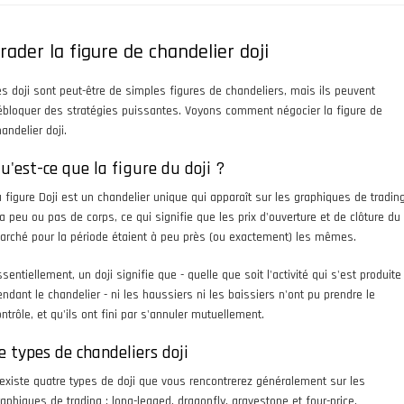
rader la figure de chandelier doji
es doji sont peut-être de simples figures de chandeliers, mais ils peuvent
ébloquer des stratégies puissantes. Voyons comment négocier la figure de
andelier doji.
u'est-ce que la figure du doji ?
a figure Doji est un chandelier unique qui apparaît sur les graphiques de trading
 a peu ou pas de corps, ce qui signifie que les prix d'ouverture et de clôture du
arché pour la période étaient à peu près (ou exactement) les mêmes.
sentiellement, un doji signifie que - quelle que soit l'activité qui s'est produite
endant le chandelier - ni les haussiers ni les baissiers n'ont pu prendre le
ntrôle, et qu'ils ont fini par s'annuler mutuellement.
e types de chandeliers doji
l existe quatre types de doji que vous rencontrerez généralement sur les
raphiques de trading : long-legged, dragonfly, gravestone et four-price.