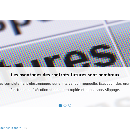
Une bonne raison pour trader les futures
vestisseurs peuvent trader sur un seul et même compte les futures sur des ind
marchés ainsi que sur le pétrole, l’or, l’argent, le café, le cacao, les devises.
ader débutant ? (I)
>