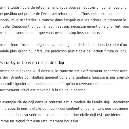
omme toute figure de retournement, vous pouvez négocier un doji en ouvrant
ne position qui profite de l'éventuel retournement. Dans notre exemple ci-
essus, vous achèteriez le marché dans l'espoir que les acheteurs prennent le
ontrôle. Cependant, un doji en soi n'est pas nécessairement un signal fort, vou
evez donc vous assurer que vous avez un stop loss en place.
ne meilleure façon de négocier avec un doji est de l'utiliser dans le cadre d'un
odèle plus grand qui offre une prédiction plus fiable de l'action future du prix.
es configurations en étoile des doji
omme nous l'avons vu ci-dessus, le contexte est extrêmement important avec
es doji. Si notre doji libellule apparaît dans une tendance haussière, par exempl
l pourrait signaler une continuation plutôt qu'un renversement, puisque le
enversement initial est renversé à la fin de la séance.
n exemple clé de doji dans le contexte est le modèle de l'étoile doji - égalemen
onnu sous le nom d'étoile du matin - qui contient un doji en tant que deuxième
handelier dans sa série de trois chandeliers. Une étoile doji est considérée
omme un signal fort d'un retournement haussier.