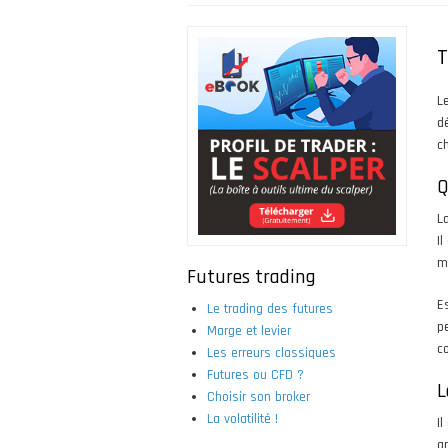
Fil
d'Ariane
T
L
d
ch
Q
L
Il
m
Futures trading
Es
Le trading des futures
p
Marge et levier
co
Les erreurs classiques
Futures ou CFD ?
L
Choisir son broker
La volatilité !
I
g