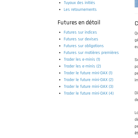
Tuyaux des initiés
Les retournements
Futures en détail
C
Futures sur indices
Q
Futures sur devises
g
Futures sur obligations
e
Futures sur matières premières
Trader les e-minis (1)
S
Trader les e-minis (2)
p
Trader le future mini-DAX (1)
p
Trader le future mini-DAX (2)
i
Trader le future mini-DAX (3)
D
Trader le future mini-DAX (4)
d
L
d
p
ê