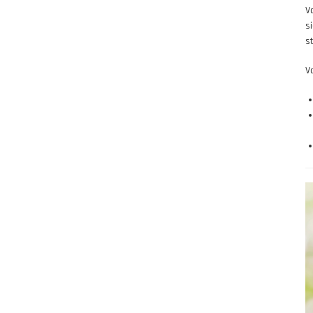
V
s
st
V