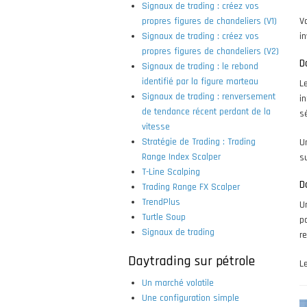
Signaux de trading : créez vos
V
propres figures de chandeliers (V1)
in
Signaux de trading : créez vos
propres figures de chandeliers (V2)
Do
Signaux de trading : le rebond
identifié par la figure marteau
L
Signaux de trading : renversement
i
de tendance récent perdant de la
sé
vitesse
Stratégie de Trading : Trading
U
Range Index Scalper
s
T-Line Scalping
D
Trading Range FX Scalper
TrendPlus
U
Turtle Soup
p
Signaux de trading
r
Daytrading sur pétrole
L
Un marché volatile
Une configuration simple