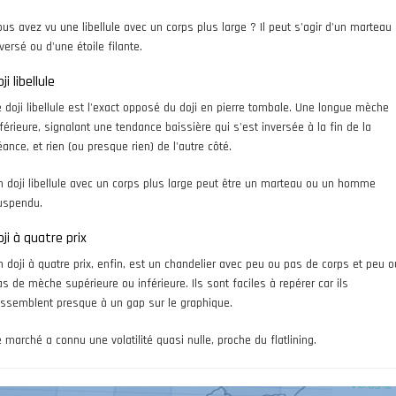
ous avez vu une libellule avec un corps plus large ? Il peut s'agir d'un marteau
versé ou d'une étoile filante.
ji libellule
e doji libellule est l'exact opposé du doji en pierre tombale. Une longue mèche
nférieure, signalant une tendance baissière qui s'est inversée à la fin de la
ance, et rien (ou presque rien) de l'autre côté.
n doji libellule avec un corps plus large peut être un marteau ou un homme
uspendu.
oji à quatre prix
n doji à quatre prix, enfin, est un chandelier avec peu ou pas de corps et peu o
as de mèche supérieure ou inférieure. Ils sont faciles à repérer car ils
essemblent presque à un gap sur le graphique.
e marché a connu une volatilité quasi nulle, proche du flatlining.