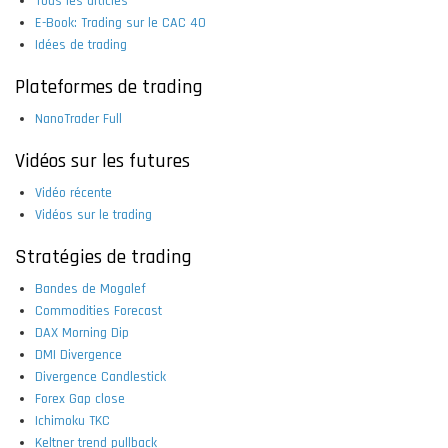
Tous les articles
E-Book: Trading sur le CAC 40
Idées de trading
Plateformes de trading
NanoTrader Full
Vidéos sur les futures
Vidéo récente
Vidéos sur le trading
Stratégies de trading
Bandes de Mogalef
Commodities Forecast
DAX Morning Dip
DMI Divergence
Divergence Candlestick
Forex Gap close
Ichimoku TKC
Keltner trend pullback