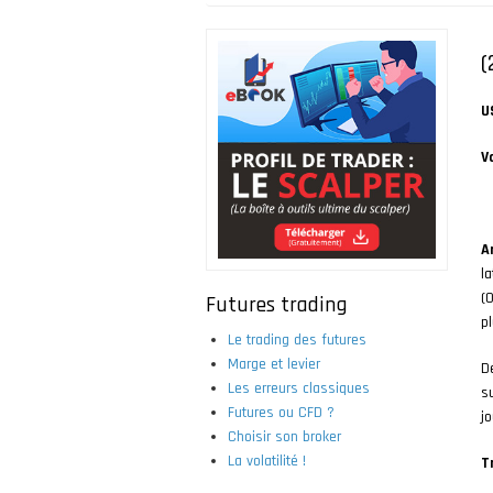
Fil
d'Ariane
(
U
V
A
l
(
Futures trading
p
Le trading des futures
Marge et levier
De
Les erreurs classiques
s
Futures ou CFD ?
jo
Choisir son broker
La volatilité !
T