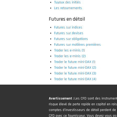
Tuyaux des initiés
Les retournements
Futures en détail
Futures sur indices
Futures sur devises
Futures sur obligations
Futures sur matières premières
Trader les e-minis (1)
Trader les e-minis (2)
Trader le future mini-DAX (1)
Trader le future mini-DAX (2)
Trader le future mini-DAX (3)
Trader le future mini-DAX (4)
Avertissement :
Les CFD sont des instrumen
risque élevé de perte rapide en capital en rais
comptes d'investisseurs de détail perdent de l
CFD avec ce fournisseur. Vous devez vous 