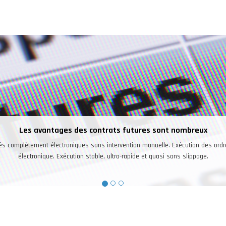
eux
 des ordres de façon
age.