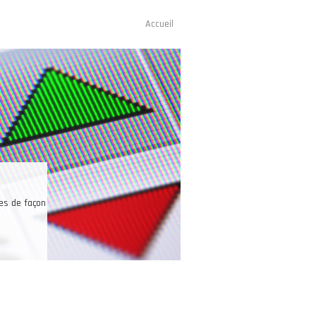
Accueil
Navigation
principale
Une bonne raison pour trader les
Les investisseurs peuvent trader sur un seul et même compte l
marchés ainsi que sur le pétrole, l’or, l’argent, le café