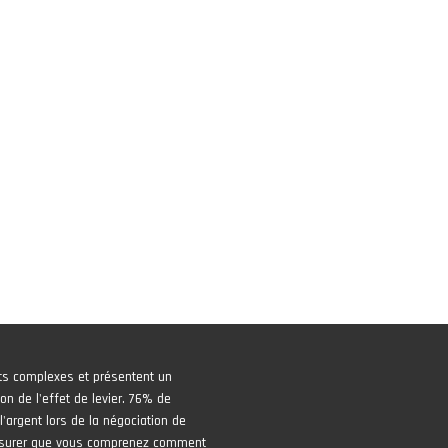
ts complexes et présentent un
on de l'effet de levier. 76% de
'argent lors de la négociation de
assurer que vous comprenez comment