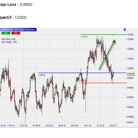
top-Loss
: 0,9850
bjectif
: 1,0350