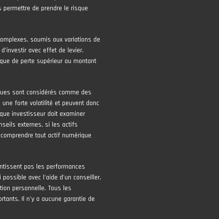
 permettre de prendre le risque
complexes, soumis aux variations de
 d’investir avec effet de levier.
risque de perte supérieur au montant
iques sont considérés comme des
une forte volatilité et peuvent donc
que investisseur doit examiner
seils externes, si les actifs
 comprendre tout actif numérique
ntissent pas les performances
 possible avec l'aide d'un conseiller,
tion personnelle. Tous les
tants. Il n'y a aucune garantie de