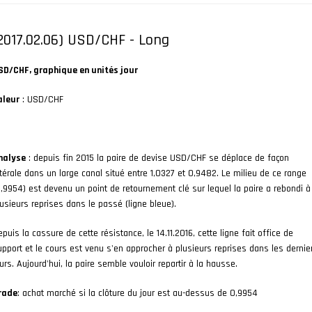
2017.02.06) USD/CHF - Long
SD/CHF, graphique en unités jour
aleur
: USD/CHF
nalyse
: depuis fin 2015 la paire de devise USD/CHF se déplace de façon
atérale dans un large canal situé entre 1,0327 et 0,9482. Le milieu de ce range
0,9954) est devenu un point de retournement clé sur lequel la paire a rebondi à
lusieurs reprises dans le passé (ligne bleue).
puis la cassure de cette résistance, le 14.11.2016, cette ligne fait office de
upport et le cours est venu s'en approcher à plusieurs reprises dans les dernie
urs. Aujourd'hui, la paire semble vouloir repartir à la hausse.
rade
: achat marché si la clôture du jour est au-dessus de 0,9954