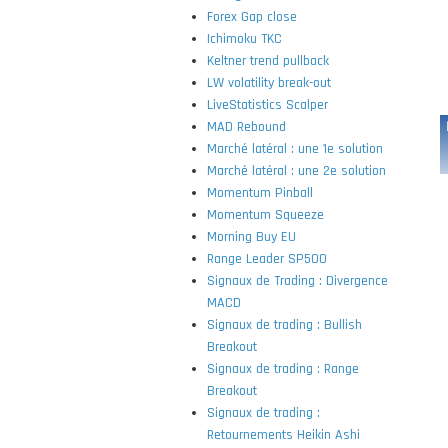
Forex Gap close
Ichimoku TKC
Keltner trend pullback
LW volatility break-out
LiveStatistics Scalper
MAD Rebound
Marché latéral : une 1e solution
Marché latéral : une 2e solution
Momentum Pinball
Momentum Squeeze
Morning Buy EU
Range Leader SP500
Signaux de Trading : Divergence
MACD
Signaux de trading : Bullish
Breakout
Signaux de trading : Range
Breakout
Signaux de trading :
Retournements Heikin Ashi