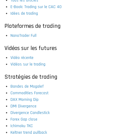
Tous les articles
E-Book: Trading sur le CAC 40
Idées de trading
Plateformes de trading
NanoTrader Full
Vidéos sur les futures
Vidéo récente
Vidéos sur le trading
Stratégies de trading
Bandes de Mogalef
Commodities Forecast
DAX Morning Dip
DMI Divergence
Divergence Candlestick
Forex Gap close
Ichimoku TKC
Keltner trend pullback