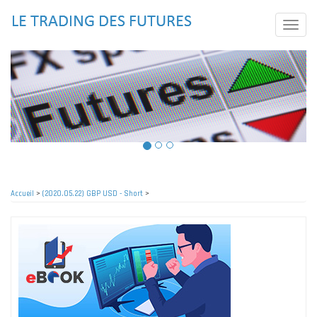
Aller
au
Toggle
contenu
naviga
principal
Accueil
>
(2020.05.22) GBP USD - Short
>
Fil
d'Ariane