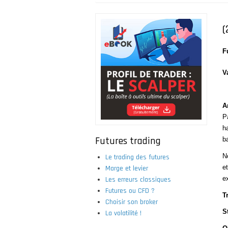
Fil
d'Ariane
(
F
V
A
P
ha
Futures trading
b
N
Le trading des futures
e
Marge et levier
ex
Les erreurs classiques
Futures ou CFD ?
T
Choisir son broker
S
La volatilité !