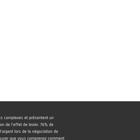
ts complexes et présentent un
on de l'effet de levier. 76% de
'argent lors de la négociation de
assurer que vous comprenez comment