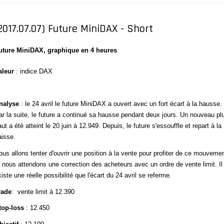
2017.07.07) Future MiniDAX - Short
uture MiniDAX
, graphique en 4 heures
aleur
: indice DAX
nalyse
: le 24 avril le future MiniDAX a ouvert avec un fort écart à la hausse.
ar la suite, le future a continué sa hausse pendant deux jours. Un nouveau pl
ut a été atteint le 20 juin à 12.949. Depuis, le future s'essouffle et repart à la
aisse.
ous allons tenter d'ouvrir une position à la vente pour profiter de ce mouveme
t nous attendons une correction des acheteurs avec un ordre de vente limit. Il
iste une réelle possibilité que l'écart du 24 avril se referme.
rade
: vente limit à 12.390
top-loss
: 12.450