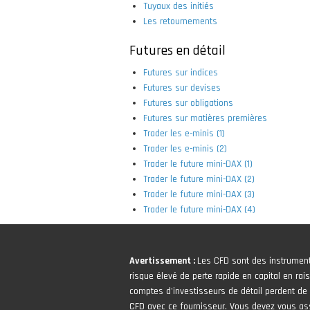
Tuyaux des initiés
Les retournements
Futures en détail
Futures sur indices
Futures sur devises
Futures sur obligations
Futures sur matières premières
Trader les e-minis (1)
Trader les e-minis (2)
Trader le future mini-DAX (1)
Trader le future mini-DAX (2)
Trader le future mini-DAX (3)
Trader le future mini-DAX (4)
Avertissement :
Les CFD sont des instrumen
risque élevé de perte rapide en capital en rais
comptes d'investisseurs de détail perdent de l
CFD avec ce fournisseur. Vous devez vous 