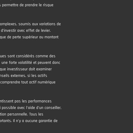
 permettre de prendre le risque
complexes, soumis aux variations de
 d’investir avec effet de levier.
risque de perte supérieur au montant
iques sont considérés comme des
une forte volatilité et peuvent donc
que investisseur doit examiner
seils externes, si les actifs
 comprendre tout actif numérique
ntissent pas les performances
 possible avec l'aide d'un conseiller,
tion personnelle. Tous les
tants. Il n'y a aucune garantie de