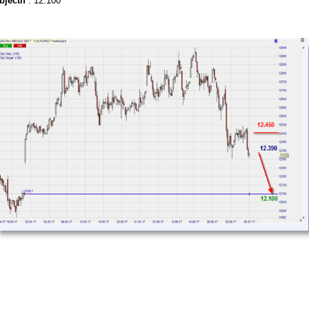
bjectif
: 12.100