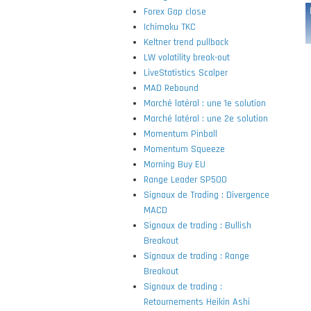
Forex Gap close
Ichimoku TKC
Keltner trend pullback
LW volatility break-out
LiveStatistics Scalper
MAD Rebound
Marché latéral : une 1e solution
Marché latéral : une 2e solution
Momentum Pinball
Momentum Squeeze
Morning Buy EU
Range Leader SP500
Signaux de Trading : Divergence
MACD
Signaux de trading : Bullish
Breakout
Signaux de trading : Range
Breakout
Signaux de trading :
Retournements Heikin Ashi