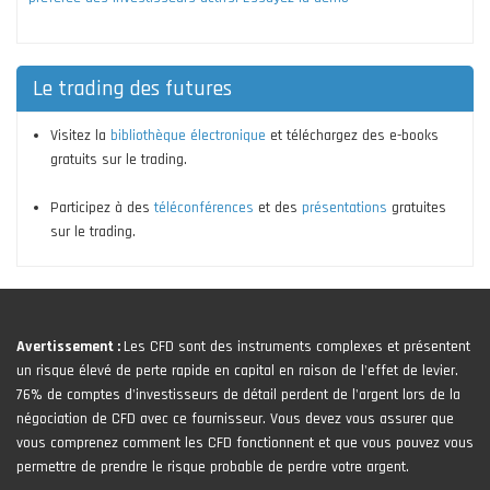
Le trading des futures
Visitez la
bibliothèque électronique
et téléchargez des e-books
gratuits sur le trading.
Participez à des
téléconférences
et des
présentations
gratuites
sur le trading.
Avertissement :
Les CFD sont des instruments complexes et présentent
un risque élevé de perte rapide en capital en raison de l'effet de levier.
76% de comptes d'investisseurs de détail perdent de l'argent lors de la
négociation de CFD avec ce fournisseur. Vous devez vous assurer que
vous comprenez comment les CFD fonctionnent et que vous pouvez vous
permettre de prendre le risque probable de perdre votre argent.