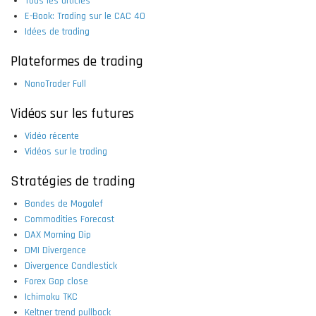
Tous les articles
E-Book: Trading sur le CAC 40
Idées de trading
Plateformes de trading
NanoTrader Full
Vidéos sur les futures
Vidéo récente
Vidéos sur le trading
Stratégies de trading
Bandes de Mogalef
Commodities Forecast
DAX Morning Dip
DMI Divergence
Divergence Candlestick
Forex Gap close
Ichimoku TKC
Keltner trend pullback