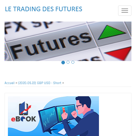
Aller
au
Toggle
contenu
naviga
principal
Accueil
>
(2020.05.22) GBP USD - Short
>
Fil
d'Ariane