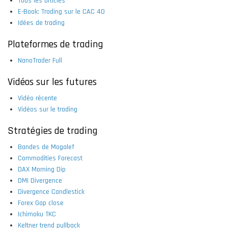
Tous les articles
E-Book: Trading sur le CAC 40
Idées de trading
Plateformes de trading
NanoTrader Full
Vidéos sur les futures
Vidéo récente
Vidéos sur le trading
Stratégies de trading
Bandes de Mogalef
Commodities Forecast
DAX Morning Dip
DMI Divergence
Divergence Candlestick
Forex Gap close
Ichimoku TKC
Keltner trend pullback