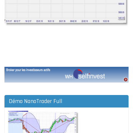
Démo NanoTrader Full