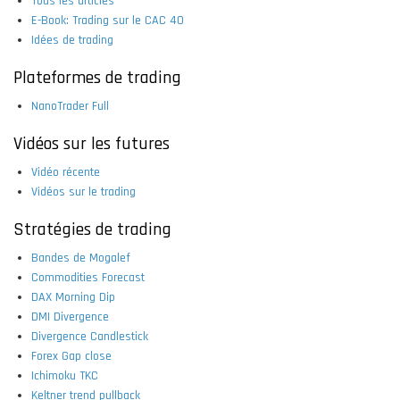
Tous les articles
E-Book: Trading sur le CAC 40
Idées de trading
Plateformes de trading
NanoTrader Full
Vidéos sur les futures
Vidéo récente
Vidéos sur le trading
Stratégies de trading
Bandes de Mogalef
Commodities Forecast
DAX Morning Dip
DMI Divergence
Divergence Candlestick
Forex Gap close
Ichimoku TKC
Keltner trend pullback