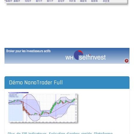
Démo NanoTrader Full
Plus de 125 indicateurs. Exécution d'ordres rapide. Plateforme