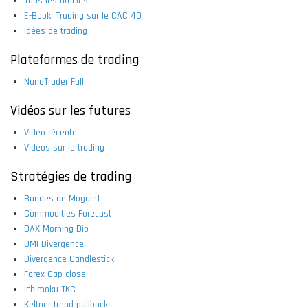
Tous les articles
E-Book: Trading sur le CAC 40
Idées de trading
Plateformes de trading
NanoTrader Full
Vidéos sur les futures
Vidéo récente
Vidéos sur le trading
Stratégies de trading
Bandes de Mogalef
Commodities Forecast
DAX Morning Dip
DMI Divergence
Divergence Candlestick
Forex Gap close
Ichimoku TKC
Keltner trend pullback