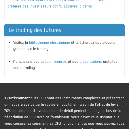
préférée des investisseurs actifs. Essayez la démo
Le trading des futures
Visitez la
bibliothèque électronique
et téléchargez des e-books
gratuits sur le trading.
Participez à des
téléconférences
et des
présentations
gratuites
sur le trading.
Avertissement :
Les CFD sont des instruments complexes et présentent
un risque élevé de perte rapide en capital en raison de l'effet de levier.
76% de comptes d'investisseurs de détail perdent de l'argent lors de la
négociation de CFD avec ce fournisseur. Vous devez vous assurer que
vous comprenez comment les CFD fonctionnent et que vous pouvez vous