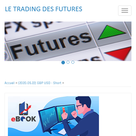
Aller
au
Toggle
contenu
naviga
principal
Accueil
>
(2020.05.22) GBP USD - Short
>
Fil
d'Ariane