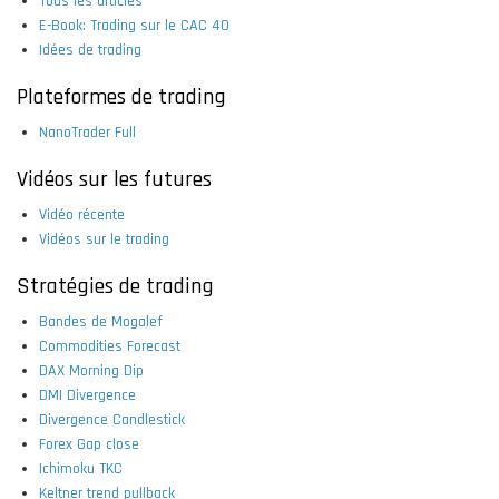
Tous les articles
E-Book: Trading sur le CAC 40
Idées de trading
Plateformes de trading
NanoTrader Full
Vidéos sur les futures
Vidéo récente
Vidéos sur le trading
Stratégies de trading
Bandes de Mogalef
Commodities Forecast
DAX Morning Dip
DMI Divergence
Divergence Candlestick
Forex Gap close
Ichimoku TKC
Keltner trend pullback