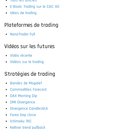
Tous les articles
E-Book: Trading sur le CAC 40
Idées de trading
Plateformes de trading
NanoTrader Full
Vidéos sur les futures
Vidéo récente
Vidéos sur le trading
Stratégies de trading
Bandes de Mogalef
Commodities Forecast
DAX Morning Dip
DMI Divergence
Divergence Candlestick
Forex Gap close
Ichimoku TKC
Keltner trend pullback