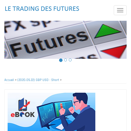
Aller
au
Toggle
contenu
naviga
principal
Accueil
>
(2020.05.22) GBP USD - Short
>
Fil
d'Ariane