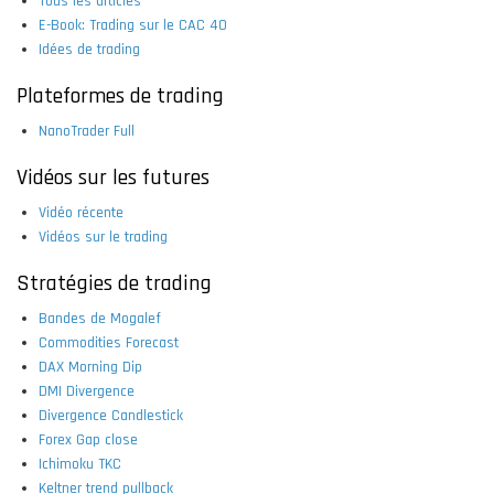
Tous les articles
E-Book: Trading sur le CAC 40
Idées de trading
Plateformes de trading
NanoTrader Full
Vidéos sur les futures
Vidéo récente
Vidéos sur le trading
Stratégies de trading
Bandes de Mogalef
Commodities Forecast
DAX Morning Dip
DMI Divergence
Divergence Candlestick
Forex Gap close
Ichimoku TKC
Keltner trend pullback