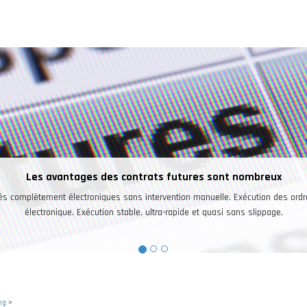
 nombreux
xécution des ordres de façon
ns slippage.
ng
>