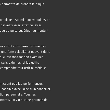
 permettre de prendre le risque
complexes, soumis aux variations de
 d’investir avec effet de levier.
risque de perte supérieur au montant
iques sont considérés comme des
une forte volatilité et peuvent donc
que investisseur doit examiner
seils externes, si les actifs
 comprendre tout actif numérique
ntissent pas les performances
 possible avec l'aide d'un conseiller,
tion personnelle. Tous les
tants. Il n'y a aucune garantie de