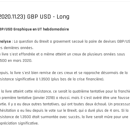
2020.11.23) GBP USD - Long
BP/USD Graphique en UT hebdomadaire
nalyse
: La question du Brexit a gravement secoué la paire de devises GBP/U
es dernières années.
a livre s'est effondrée et a même atteint un creux de plusieurs années sous
,1500 en mars 2020.
epuis, la livre s'est bien remise de ces creux et se rapproche désormais de la
sistance significative à 1.3500 (plus bas de la crise financière).
 la livre atteint cette résistance, ce serait la quatrième tentative pour la franchir
a première tentative (janvier 2018) a réussi, mais il s'est avéré être une fausse
ortie. Il y a eu deux autres tentatives, qui ont toutes deux échoué. Un processu
hésitation a eu lieu depuis le vote sur le Brexit, qui a duré plus de 4 ans. Si la
ésistance de 1,3500 était surmontée avec succès, la livre serait mûre pour une
préciation significative.