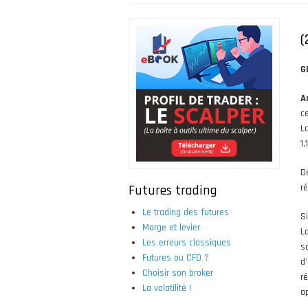
Fil
d'Ariane
(
G
A
c
L
1
D
Futures trading
ré
Le trading des futures
Si
Marge et levier
L
Les erreurs classiques
s
Futures ou CFD ?
d'
Choisir son broker
r
La volatilité !
ap