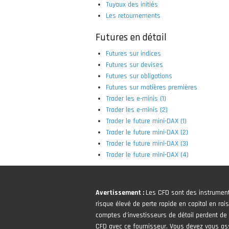
Tuyaux des initiés
Les retournements
Futures en détail
Futures sur indices
Futures sur devises
Futures sur obligations
Futures sur matières premières
Trader les e-minis (1)
Trader les e-minis (2)
Trader le future mini-DAX (1)
Trader le future mini-DAX (2)
Trader le future mini-DAX (3)
Trader le future mini-DAX (4)
Avertissement :
Les CFD sont des instrumen
risque élevé de perte rapide en capital en rais
comptes d'investisseurs de détail perdent de l
CFD avec ce fournisseur. Vous devez vous 