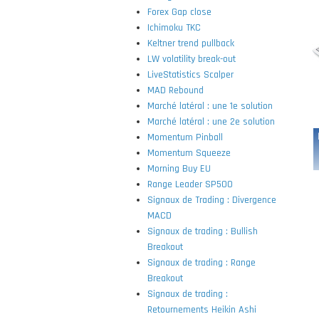
Forex Gap close
Ichimoku TKC
Keltner trend pullback
LW volatility break-out
LiveStatistics Scalper
MAD Rebound
Marché latéral : une 1e solution
Marché latéral : une 2e solution
Momentum Pinball
Momentum Squeeze
Morning Buy EU
Range Leader SP500
Signaux de Trading : Divergence
MACD
Signaux de trading : Bullish
Breakout
Signaux de trading : Range
Breakout
Signaux de trading :
Retournements Heikin Ashi