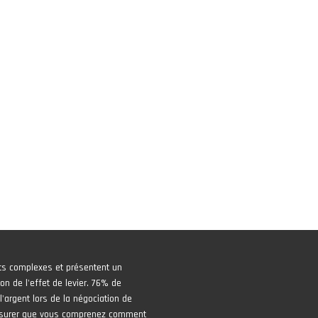
ts complexes et présentent un
on de l'effet de levier. 76% de
'argent lors de la négociation de
assurer que vous comprenez comment