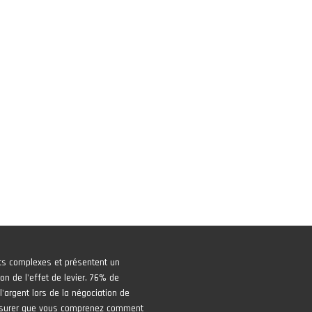
ts complexes et présentent un
on de l'effet de levier. 76% de
'argent lors de la négociation de
assurer que vous comprenez comment