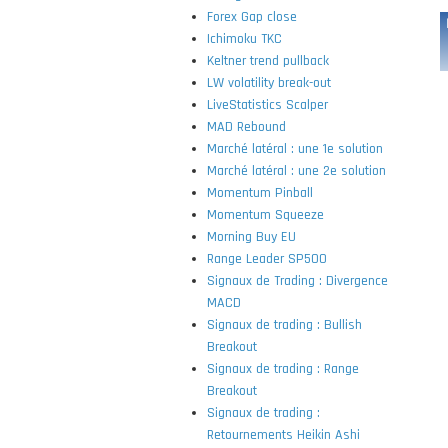
Forex Gap close
Ichimoku TKC
Keltner trend pullback
LW volatility break-out
LiveStatistics Scalper
MAD Rebound
Marché latéral : une 1e solution
Marché latéral : une 2e solution
Momentum Pinball
Momentum Squeeze
Morning Buy EU
Range Leader SP500
Signaux de Trading : Divergence
MACD
Signaux de trading : Bullish
Breakout
Signaux de trading : Range
Breakout
Signaux de trading :
Retournements Heikin Ashi