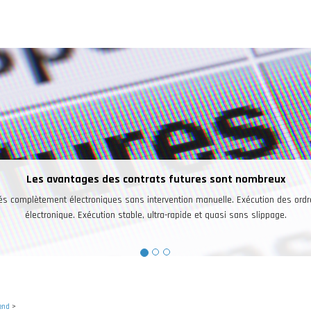
façon
end
>