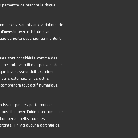
 permettre de prendre le risque
complexes, soumis aux variations de
 d’investir avec effet de levier.
risque de perte supérieur au montant
iques sont considérés comme des
une forte volatilité et peuvent donc
que investisseur doit examiner
seils externes, si les actifs
 comprendre tout actif numérique
ntissent pas les performances
 possible avec l'aide d'un conseiller,
tion personnelle. Tous les
tants. Il n'y a aucune garantie de