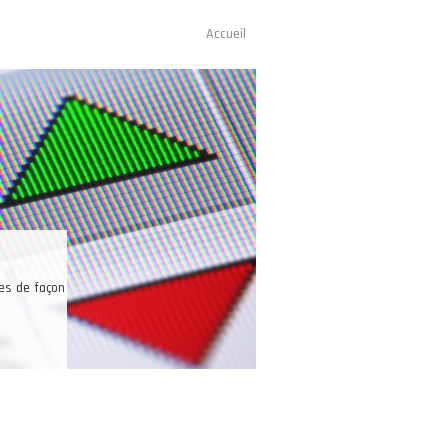
Accueil
Navigation
principale
Une bonne raison pour trader les futures
Les investisseurs peuvent trader sur un seul et même compte les futures sur 
marchés ainsi que sur le pétrole, l’or, l’argent, le café, le cacao, les d