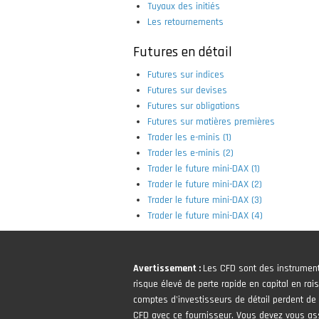
Tuyaux des initiés
Les retournements
Futures en détail
Futures sur indices
Futures sur devises
Futures sur obligations
Futures sur matières premières
Trader les e-minis (1)
Trader les e-minis (2)
Trader le future mini-DAX (1)
Trader le future mini-DAX (2)
Trader le future mini-DAX (3)
Trader le future mini-DAX (4)
Avertissement :
Les CFD sont des instrumen
risque élevé de perte rapide en capital en rais
comptes d'investisseurs de détail perdent de l
CFD avec ce fournisseur. Vous devez vous 