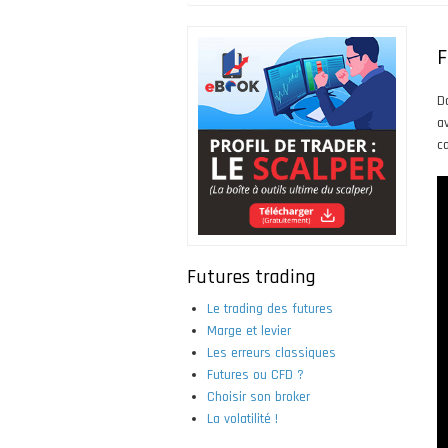
Fil
d'Ariane
F
D
a
c
Futures trading
Le trading des futures
Marge et levier
Les erreurs classiques
Futures ou CFD ?
Choisir son broker
La volatilité !