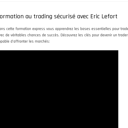
ormation au trading sécurisé avec Eric Lefort
ans cette formation express vous apprendrez les bases essentielles pour trad
vec de véritables chances de succès. Découvrez les clés pour devenir un trader
apable d'affronter les marchés: