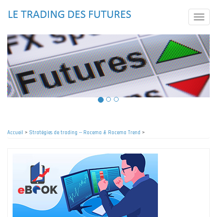
Aller
au
Toggle
contenu
naviga
principal
Accueil
>
Stratégies de trading -- Rocema & Rocema Trend
>
Fil
d'Ariane