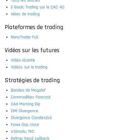
Tous les articles
E-Book: Trading sur le CAC 40
Idées de trading
Plateformes de trading
NanoTrader Full
Vidéos sur les futures
Vidéo récente
Vidéos sur le trading
Stratégies de trading
Bandes de Mogalef
Commodities Forecast
DAX Morning Dip
DMI Divergence
Divergence Candlestick
Forex Gap close
Ichimoku TKC
Keltner trend pullback