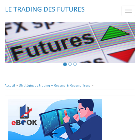
Aller
au
Toggle
contenu
naviga
principal
Accueil
>
Stratégies de trading -- Rocema & Rocema Trend
>
Fil
d'Ariane