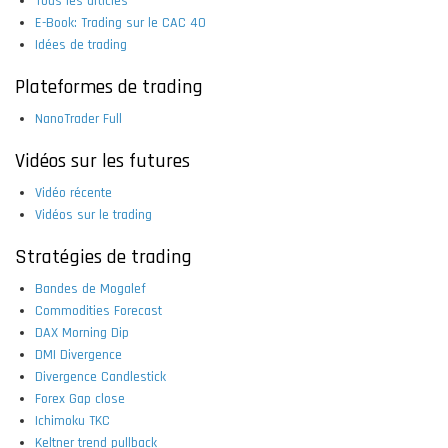
Tous les articles
E-Book: Trading sur le CAC 40
Idées de trading
Plateformes de trading
NanoTrader Full
Vidéos sur les futures
Vidéo récente
Vidéos sur le trading
Stratégies de trading
Bandes de Mogalef
Commodities Forecast
DAX Morning Dip
DMI Divergence
Divergence Candlestick
Forex Gap close
Ichimoku TKC
Keltner trend pullback