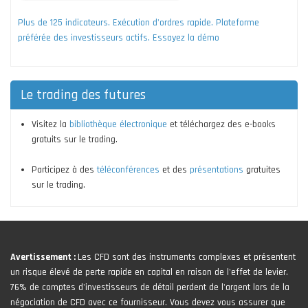
Plus de 125 indicateurs. Exécution d'ordres rapide. Plateforme
préférée des investisseurs actifs. Essayez la démo
Le trading des futures
Visitez la
bibliothèque électronique
et téléchargez des e-books
gratuits sur le trading.
Participez à des
téléconférences
et des
présentations
gratuites
sur le trading.
Avertissement :
Les CFD sont des instruments complexes et présentent
un risque élevé de perte rapide en capital en raison de l'effet de levier.
76% de comptes d'investisseurs de détail perdent de l'argent lors de la
négociation de CFD avec ce fournisseur. Vous devez vous assurer que