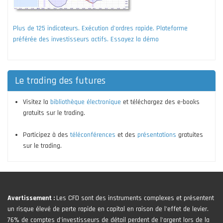
Plus de 125 indicateurs. Exécution d'ordres rapide. Plateforme
préférée des investisseurs actifs. Essayez la démo
Le trading des futures
Visitez la
bibliothèque électronique
et téléchargez des e-books
gratuits sur le trading.
Participez à des
téléconférences
et des
présentations
gratuites
sur le trading.
Avertissement :
Les CFD sont des instruments complexes et présentent
un risque élevé de perte rapide en capital en raison de l'effet de levier.
76% de comptes d'investisseurs de détail perdent de l'argent lors de la