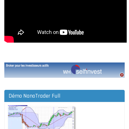
Démo NanoTrader Full