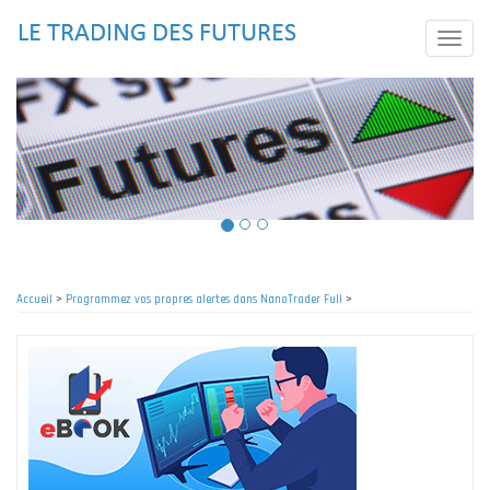
Aller
au
Toggle
contenu
naviga
principal
Accueil
>
Programmez vos propres alertes dans NanoTrader Full
>
Fil
d'Ariane