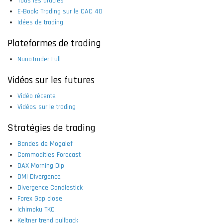
Tous les articles
E-Book: Trading sur le CAC 40
Idées de trading
Plateformes de trading
NanoTrader Full
Vidéos sur les futures
Vidéo récente
Vidéos sur le trading
Stratégies de trading
Bandes de Mogalef
Commodities Forecast
DAX Morning Dip
DMI Divergence
Divergence Candlestick
Forex Gap close
Ichimoku TKC
Keltner trend pullback