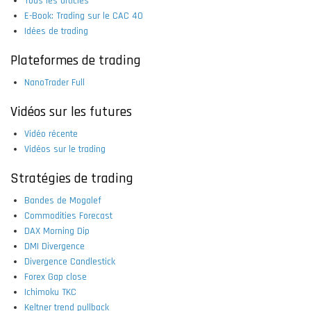
Tous les articles
E-Book: Trading sur le CAC 40
Idées de trading
Plateformes de trading
NanoTrader Full
Vidéos sur les futures
Vidéo récente
Vidéos sur le trading
Stratégies de trading
Bandes de Mogalef
Commodities Forecast
DAX Morning Dip
DMI Divergence
Divergence Candlestick
Forex Gap close
Ichimoku TKC
Keltner trend pullback