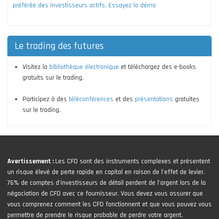
préférée des investisseurs actifs. Essayez la démo
Le trading des futures
Visitez la
bibliothèque électronique
et téléchargez des e-books
gratuits sur le trading.
Participez à des
téléconférences
et des
présentations
gratuites
sur le trading.
Avertissement :
Les CFD sont des instruments complexes et présentent
un risque élevé de perte rapide en capital en raison de l'effet de levier.
76% de comptes d'investisseurs de détail perdent de l'argent lors de la
négociation de CFD avec ce fournisseur. Vous devez vous assurer que
vous comprenez comment les CFD fonctionnent et que vous pouvez vous
permettre de prendre le risque probable de perdre votre argent.