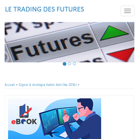
Aller
au
Toggle
contenu
naviga
principal
Accueil
>
Signal & stratégie Heikin Ashi (fev 2016)
>
Fil
d'Ariane