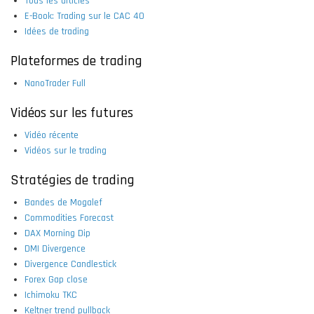
Tous les articles
E-Book: Trading sur le CAC 40
Idées de trading
Plateformes de trading
NanoTrader Full
Vidéos sur les futures
Vidéo récente
Vidéos sur le trading
Stratégies de trading
Bandes de Mogalef
Commodities Forecast
DAX Morning Dip
DMI Divergence
Divergence Candlestick
Forex Gap close
Ichimoku TKC
Keltner trend pullback