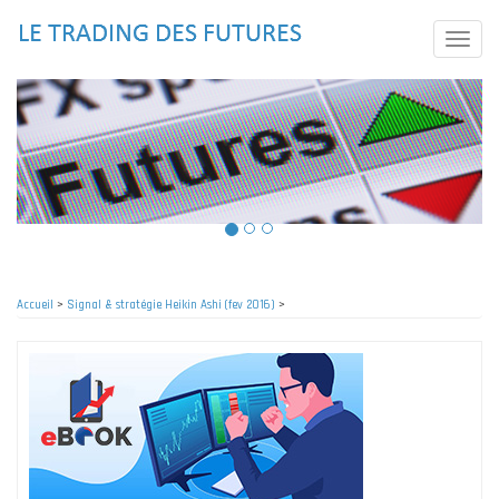
Aller
au
Toggle
contenu
naviga
principal
Accueil
>
Signal & stratégie Heikin Ashi (fev 2016)
>
Fil
d'Ariane