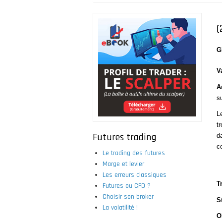
Fil
d'Ariane
(
G
V
A
s
L
t
Futures trading
d
c
Le trading des futures
Marge et levier
Les erreurs classiques
T
Futures ou CFD ?
Choisir son broker
S
La volatilité !
O