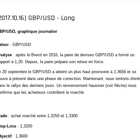
2017.10.16) GBP/USD - Long
BP/USD, graphique journalier
aleur
: GBP/USD
nalyse
: après le Brexit en 2016, la paire de devises GBP/USD a formé un
upport à 1,20. Depuis, la paire prépare son retour en force.
e 20 septembre le GBP/USD a atteint un plus haut provisoire à 1,3656 et se
rouve à présent dans une phase de correction. Maintenant, nous tentons d'entr
ans le rallye des derniers jours. Un renversement haussier (voir flèche) nous
onfirme que les acheteurs contrôlent le marché.
rade
: achat marché entre 1,3250 et 1,3300
top-Loss
: 1,3200
bjectif
: 1,3600