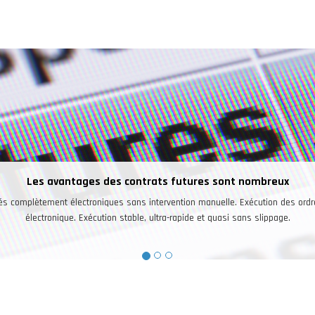
eux
 des ordres de façon
age.