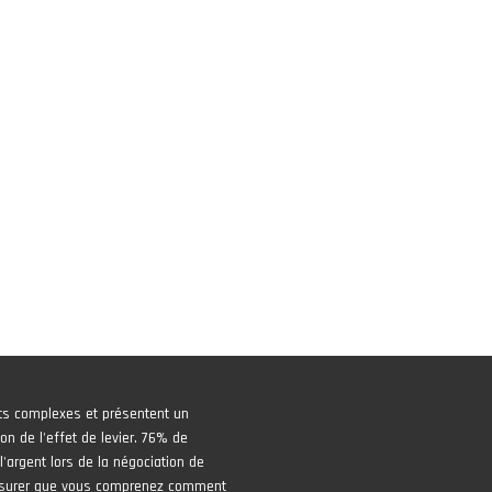
ts complexes et présentent un
on de l'effet de levier. 76% de
'argent lors de la négociation de
assurer que vous comprenez comment