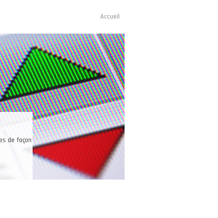
Accueil
Navigation
principale
Une bonne raison pour trader les
Les investisseurs peuvent trader sur un seul et même compte l
marchés ainsi que sur le pétrole, l’or, l’argent, le café