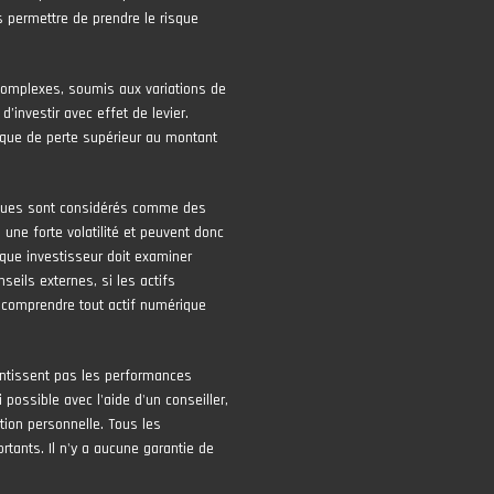
 permettre de prendre le risque
complexes, soumis aux variations de
 d’investir avec effet de levier.
risque de perte supérieur au montant
iques sont considérés comme des
une forte volatilité et peuvent donc
que investisseur doit examiner
seils externes, si les actifs
 comprendre tout actif numérique
ntissent pas les performances
 possible avec l'aide d'un conseiller,
tion personnelle. Tous les
tants. Il n'y a aucune garantie de