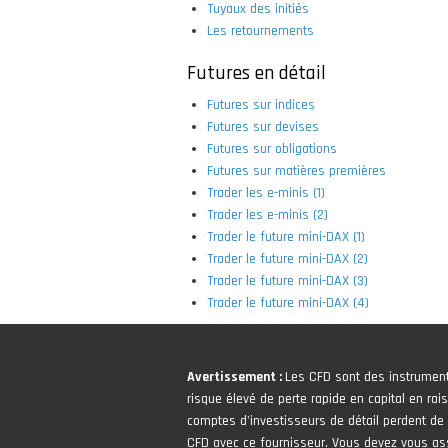
Tuyaux des initiés
Les retournements
Futures en détail
Futures sur indices
Futures sur devises
Futures sur obligations
Futures sur matières premières
Trader les e-minis (1)
Trader les e-minis (2)
Trader le future mini-DAX (1)
Trader le future mini-DAX (2)
Trader le future mini-DAX (3)
Trader le future mini-DAX (4)
Avertissement :
Les CFD sont des instrumen
risque élevé de perte rapide en capital en rais
comptes d'investisseurs de détail perdent de l
CFD avec ce fournisseur. Vous devez vous 