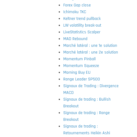
Forex Gap close
Ichimoku TKC
Keltner trend pullback
LW volatility break-out
LiveStatistics Scalper
MAD Rebound
Marché latéral : une 1e solution
Marché latéral : une 2e solution
Momentum Pinball
Momentum Squeeze
Morning Buy EU
Range Leader SP500
Signaux de Trading : Divergence
MACD
Signaux de trading : Bullish
Breakout
Signaux de trading : Range
Breakout
Signaux de trading :
Retournements Heikin Ashi