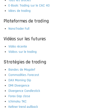
Tous les articles
E-Book: Trading sur le CAC 40
Idées de trading
Plateformes de trading
NanoTrader Full
Vidéos sur les futures
Vidéo récente
Vidéos sur le trading
Stratégies de trading
Bandes de Mogalef
Commodities Forecast
DAX Morning Dip
DMI Divergence
Divergence Candlestick
Forex Gap close
Ichimoku TKC
Keltner trend pullback