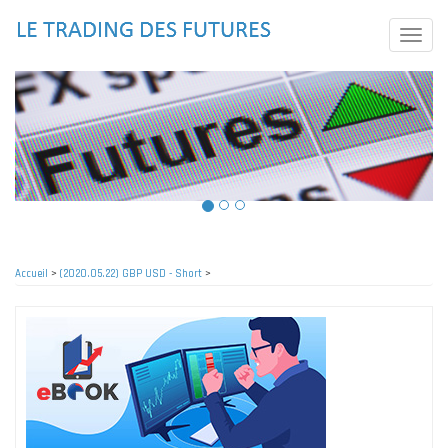
Aller
au
Toggle
contenu
naviga
principal
Accueil
>
(2020.05.22) GBP USD - Short
>
Fil
d'Ariane