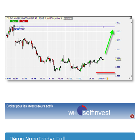
Démo NanoTrader Full