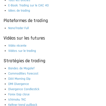
Tous les articles
E-Book: Trading sur le CAC 40
Idées de trading
Plateformes de trading
NanoTrader Full
Vidéos sur les futures
Vidéo récente
Vidéos sur le trading
Stratégies de trading
Bandes de Mogalef
Commodities Forecast
DAX Morning Dip
DMI Divergence
Divergence Candlestick
Forex Gap close
Ichimoku TKC
Keltner trend pullback