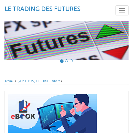
Aller
au
Toggle
contenu
naviga
principal
Accueil
>
(2020.05.22) GBP USD - Short
>
Fil
d'Ariane