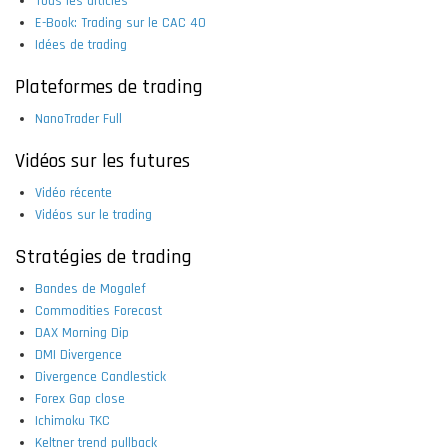
Tous les articles
E-Book: Trading sur le CAC 40
Idées de trading
Plateformes de trading
NanoTrader Full
Vidéos sur les futures
Vidéo récente
Vidéos sur le trading
Stratégies de trading
Bandes de Mogalef
Commodities Forecast
DAX Morning Dip
DMI Divergence
Divergence Candlestick
Forex Gap close
Ichimoku TKC
Keltner trend pullback