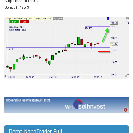
Stop-Loss : 114.80 $
Objectif : 125 $
Démo NanoTrader Full