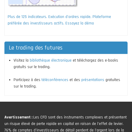
Plus de 125 indicateurs. Exécution d'ordres rapide. Plateforme
préférée des investisseurs actifs. Essayez la démo
Le trading des futures
Visitez la
bibliothèque électronique
et téléchargez des e-books
gratuits sur le trading.
Participez à des
téléconférences
et des
présentations
gratuites
sur le trading.
Avertissement :
Les CFD sont des instruments complexes et présentent
un risque élevé de perte rapide en capital en raison de l'effet de levier.
76% de comptes d'investisseurs de détail perdent de l'argent lors de la