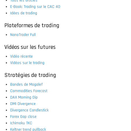
Tous les articles
E-Book: Trading sur le CAC 40
Idées de trading
Plateformes de trading
NanoTrader Full
Vidéos sur les futures
Vidéo récente
Vidéos sur le trading
Stratégies de trading
Bandes de Mogalef
Commodities Forecast
DAX Morning Dip
DMI Divergence
Divergence Candlestick
Forex Gap close
Ichimoku TKC
Keltner trend pullback