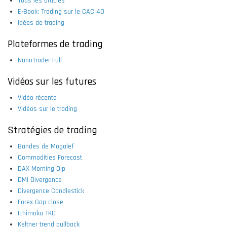
Tous les articles
E-Book: Trading sur le CAC 40
Idées de trading
Plateformes de trading
NanoTrader Full
Vidéos sur les futures
Vidéo récente
Vidéos sur le trading
Stratégies de trading
Bandes de Mogalef
Commodities Forecast
DAX Morning Dip
DMI Divergence
Divergence Candlestick
Forex Gap close
Ichimoku TKC
Keltner trend pullback