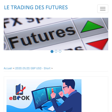
Aller
au
Toggle
contenu
naviga
principal
Accueil
>
(2020.05.22) GBP USD - Short
>
Fil
d'Ariane