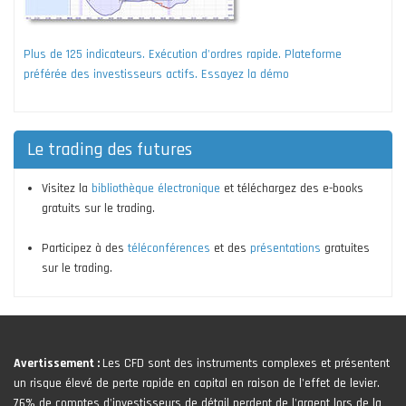
Plus de 125 indicateurs. Exécution d'ordres rapide. Plateforme
préférée des investisseurs actifs. Essayez la démo
Le trading des futures
Visitez la
bibliothèque électronique
et téléchargez des e-books
gratuits sur le trading.
Participez à des
téléconférences
et des
présentations
gratuites
sur le trading.
Avertissement :
Les CFD sont des instruments complexes et présentent
un risque élevé de perte rapide en capital en raison de l'effet de levier.
76% de comptes d'investisseurs de détail perdent de l'argent lors de la